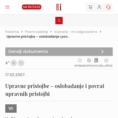
NN 85/2026
Početna
>
Pravni sadržaji
>
Vi pitate - mi odgovaramo
>
Upravne pristojbe – oslobađanje i pov...
Detalji dokumenta
A
A
SPREMI
ISPIS
DOC
BILJEŠKE
17.02.2007.
Upravne pristojbe – oslobađanje i povrat
upravnih pristojbi
VI: