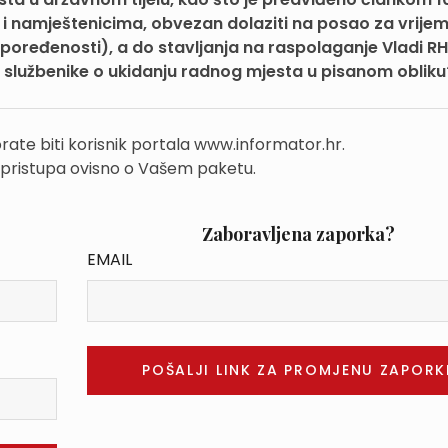
 namještenicima, obvezan dolaziti na posao za vrijeme
oređenosti), a do stavljanja na raspolaganje Vladi RH?
e službenike o ukidanju radnog mjesta u pisanom obliku
rate biti korisnik portala www.informator.hr.
 pristupa ovisno o Vašem paketu.
Zaboravljena zaporka?
EMAIL