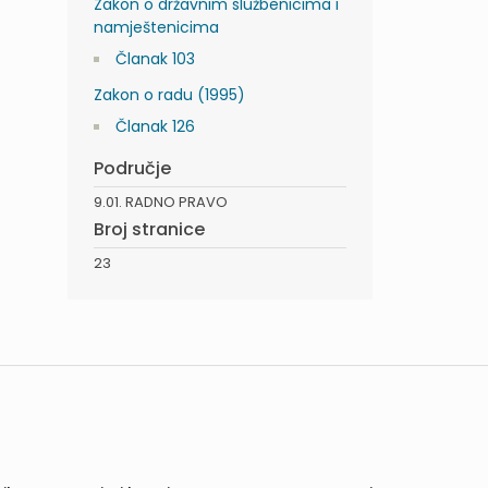
Zakon o državnim službenicima i
namještenicima
Članak 103
Zakon o radu (1995)
Članak 126
Područje
9.01. RADNO PRAVO
Broj stranice
23