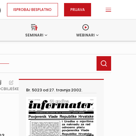
ISPROBAJ BESPLATNO
PRIJAVA
SEMINARI
WEBINARI
OC
BILJEŠKE
Br. 5023 od
27. travnja 2002.
03.