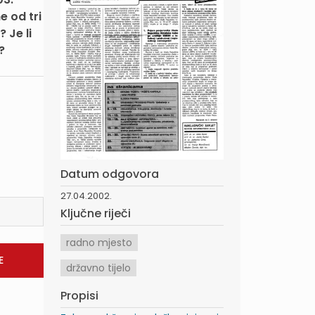
 od tri
 Je li
?
Datum odgovora
27.04.2002.
Ključne riječi
radno mjesto
državno tijelo
Propisi