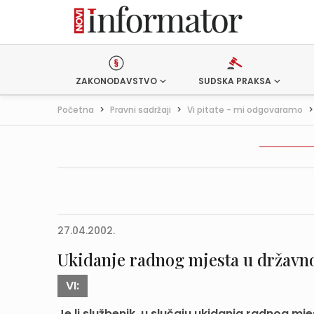
ZAKONODAVSTVO
SUDSKA PRAKSA
Početna
>
Pravni sadržaji
>
Vi pitate - mi odgovaramo
27.04.2002.
Ukidanje radnog mjesta u državno
VI:
Je li službenik, u slučaju ukidanja radnog mj