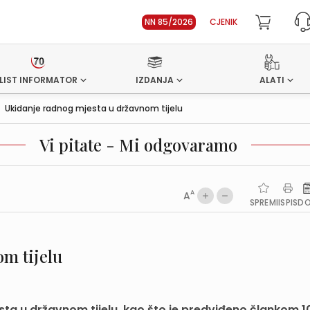
NN 85/2026
CJENIK
LIST INFORMATOR
IZDANJA
ALATI
>
Ukidanje radnog mjesta u državnom tijelu
Vi pitate - Mi odgovaramo
A
A
SPREMI
ISPIS
D
m tijelu
esta u državnom tijelu, kao što je predviđeno člankom 1