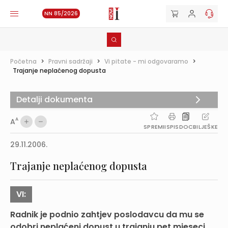
NN 85/2026
Početna
>
Pravni sadržaji
>
Vi pitate - mi odgovaramo
>
Trajanje neplaćenog dopusta
Detalji dokumenta
A
A
SPREMI
ISPIS
DOC
BILJEŠKE
29.11.2006.
Trajanje neplaćenog dopusta
VI:
Radnik je podnio zahtjev poslodavcu da mu se
odobri neplaćeni dopust u trajanju pet mjeseci.