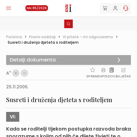
NN 85/2026
Početna
>
Pravni sadržaji
>
Vi pitate - mi odgovaramo
>
Susreti i druženja djeteta s roditeljem
Detalji dokumenta
A
A
SPREMI
ISPIS
DOC
BILJEŠKE
25.11.2006.
Susreti i druženja djeteta s roditeljem
VI:
Kada se roditelji tijekom postupka razvoda braka
sporazume s kojim od njih će dijete živjeti te o