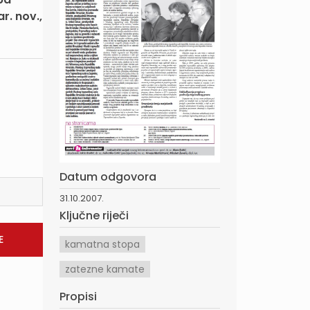
r. nov.,
Datum odgovora
31.10.2007.
Ključne riječi
kamatna stopa
zatezne kamate
Propisi