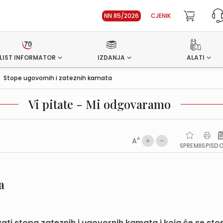
NN 85/2026
CJENIK
LIST INFORMATOR
IZDANJA
ALATI
>
Stope ugovornih i zateznih kamata
Vi pitate - Mi odgovaramo
A
A
SPREMI
ISPIS
D
a
đivati stopa zateznih i ugovornih kamata i koja će se st