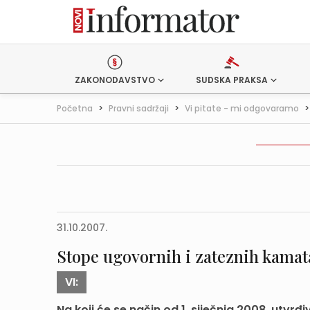
ZAKONODAVSTVO
SUDSKA PRAKSA
Početna
>
Pravni sadržaji
>
Vi pitate - mi odgovaramo
31.10.2007.
Stope ugovornih i zateznih kamat
VI:
Na koji će se način od 1. siječnja 2008. utvr