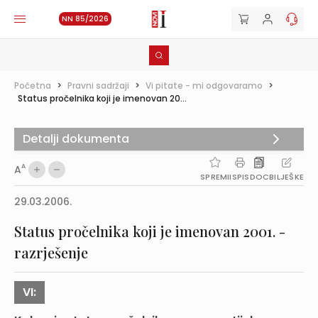
NN 85/2026
Početna
>
Pravni sadržaji
>
Vi pitate - mi odgovaramo
>
Status pročelnika koji je imenovan 20...
Detalji dokumenta
A
A
SPREMI
ISPIS
DOC
BILJEŠKE
29.03.2006.
Status pročelnika koji je imenovan 2001. -
razrješenje
VI: