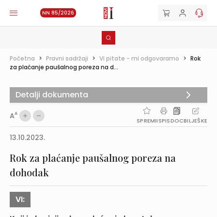
NN 85/2026
Početna
>
Pravni sadržaji
>
Vi pitate - mi odgovaramo
>
Rok
za plaćanje paušalnog poreza na d...
Detalji dokumenta
A
A
SPREMI
ISPIS
DOC
BILJEŠKE
13.10.2023.
Rok za plaćanje paušalnog poreza na
dohodak
VI: