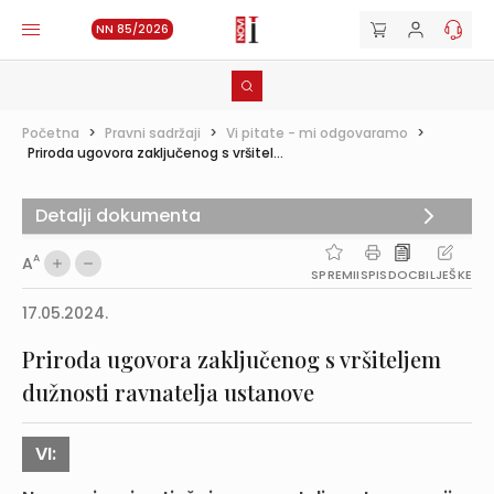
NN 85/2026
Početna
>
Pravni sadržaji
>
Vi pitate - mi odgovaramo
>
Priroda ugovora zaključenog s vršitel...
Detalji dokumenta
A
A
SPREMI
ISPIS
DOC
BILJEŠKE
17.05.2024.
Priroda ugovora zaključenog s vršiteljem
dužnosti ravnatelja ustanove
VI: