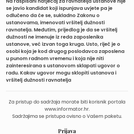
Na raspisani natječaj za ravnatelja ustanove nije
se javio kandidat koji ispunjava uvjete pa je
odlučeno da će se, sukladno Zakonu o
ustanovama, imenovati vršitelj dužnosti
ravnatelja. Međutim, prijedlog je da se vršitelj
dužnosti ne imenuje iz reda zaposlenika
ustanove, već izvan toga kruga. Usto, riječ je o
osobi koja je kod drugog poslodavca zaposlena
u punom radnom vremenu i koja nije niti
zainteresirana s ustanovom sklapati ugovor o
radu. Kakav ugovor mogu sklopiti ustanova i
vršitelj dužnosti ravnatelja
Za pristup do sadržaja morate biti korisnik portala
www.informator.hr.
Sadržajima se pristupa ovisno o Vašem paketu.
Prijava