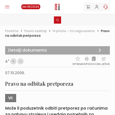
NN 85/2026
Početna
>
Pravni sadržaji
>
Vi pitate - mi odgovaramo
>
Pravo
na odbitak pretporeza
Detalji dokumenta
A
A
SPREMI
ISPIS
DOC
BILJEŠKE
07.10.2006.
Pravo na odbitak pretporeza
VI:
Može li poduzetnik odbiti pretporez po računima
za nabavu strojeva i uređaja potrebnih za