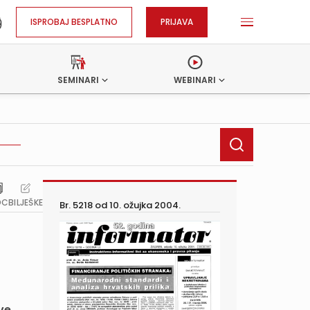
ISPROBAJ BESPLATNO
PRIJAVA
SEMINARI
WEBINARI
OC
BILJEŠKE
Br. 5218 od
10. ožujka 2004.
ve