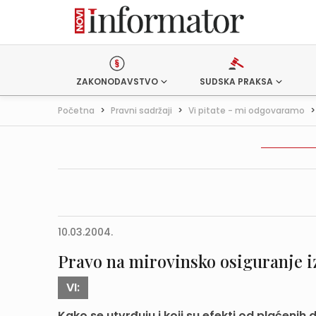
ZAKONODAVSTVO
SUDSKA PRAKSA
Početna
>
Pravni sadržaji
>
Vi pitate - mi odgovaramo
10.03.2004.
Pravo na mirovinsko osiguranje i
VI:
Kako se utvrđuju i koji su efekti od plaćeni