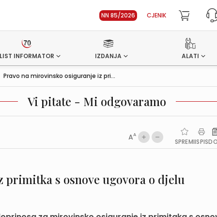
NN 85/2026
CJENIK
LIST INFORMATOR
IZDANJA
ALATI
>
Pravo na mirovinsko osiguranje iz pri...
Vi pitate - Mi odgovaramo
A
A
SPREMI
ISPIS
D
z primitka s osnove ugovora o djelu
h doprinosa za mirovinsko osiguranje iz primitaka s osno