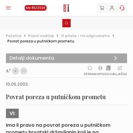
NN 85/2026
Početna
>
Pravni sadržaji
>
Vi pitate - mi odgovaramo
>
Povrat poreza u putničkom prometu
Detalji dokumenta
A
A
SPREMI
ISPIS
DOC
BILJEŠKE
10.05.2003.
Povrat poreza u putničkom prometu
VI:
Ima li pravo na povrat poreza u putničkom
prometu hrvatski državljanin koji je na