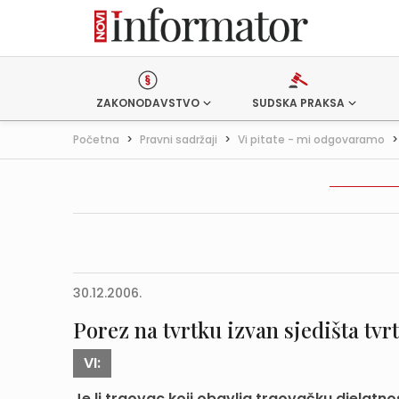
ZAKONODAVSTVO
SUDSKA PRAKSA
Početna
>
Pravni sadržaji
>
Vi pitate - mi odgovaramo
30.12.2006.
Porez na tvrtku izvan sjedišta tvr
VI:
Je li trgovac koji obavlja trgovačku djelatnos