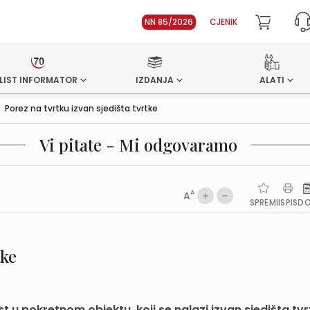
NN 85/2026
CJENIK
LIST INFORMATOR
IZDANJA
ALATI
>
Porez na tvrtku izvan sjedišta tvrtke
Vi pitate - Mi odgovaramo
A
A
SPREMI
ISPIS
D
tke
t u pokretnom objektu, koji se nalazi izvan sjedišta tvr