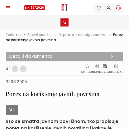
NN 85/2026
Početna
>
Pravni sadržaji
>
Vi pitate - mi odgovaramo
>
Porez
na korištenje javnih površina
Detalji dokumenta
A
A
SPREMI
ISPIS
DOC
BILJEŠKE
31.08.2005.
Porez na korištenje javnih površina
VI:
Što se smatra javnom površinom, tko propisuje
porez na korištenje javnih površina i kakav je