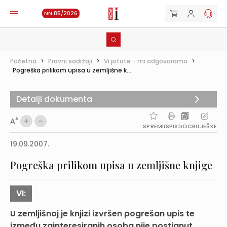
NN 85/2026
Početna
>
Pravni sadržaji
>
Vi pitate - mi odgovaramo
>
Pogreška prilikom upisa u zemljišne k...
Detalji dokumenta
A
A
SPREMI
ISPIS
DOC
BILJEŠKE
19.09.2007.
Pogreška prilikom upisa u zemljišne knjige
VI:
U zemljišnoj je knjizi izvršen pogrešan upis te
između zainteresiranih osoba nije postignut