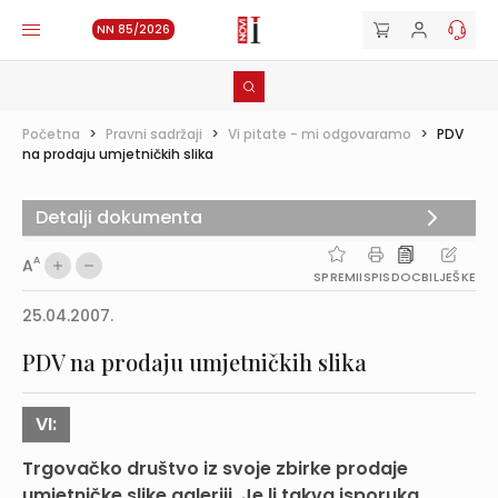
NN 85/2026
Početna
>
Pravni sadržaji
>
Vi pitate - mi odgovaramo
>
PDV
na prodaju umjetničkih slika
Detalji dokumenta
A
A
SPREMI
ISPIS
DOC
BILJEŠKE
25.04.2007.
PDV na prodaju umjetničkih slika
VI:
Trgovačko društvo iz svoje zbirke prodaje
umjetničke slike galeriji. Je li takva isporuka