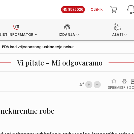
NN 85/2026
CJENIK
LIST INFORMATOR
IZDANJA
ALATI
>
PDV kod vrijednosnog usklađenja nekur...
Vi pitate - Mi odgovaramo
A
A
SPREMI
ISPIS
D
 nekurentne robe
st vrijednosno usklađenje nekurentne trgovačke robe p