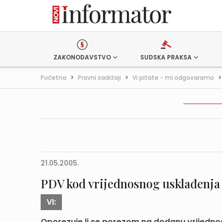
ZAKONODAVSTVO
SUDSKA PRAKSA
Početna
>
Pravni sadržaji
>
Vi pitate - mi odgovaramo
21.05.2005.
PDV kod vrijednosnog usklađenja
VI:
Oporezuje li se porezom na dodanu vrijedno