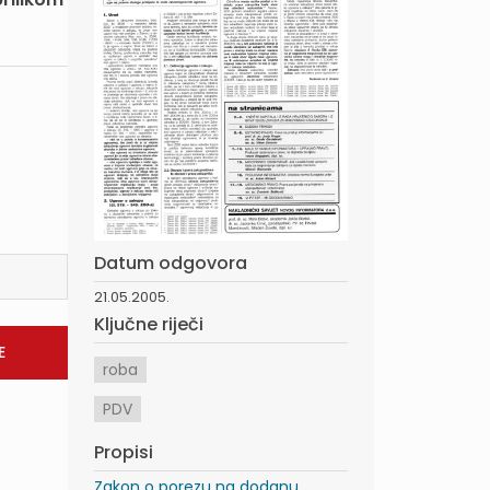
Datum odgovora
21.05.2005.
Ključne riječi
roba
PDV
Propisi
Zakon o porezu na dodanu