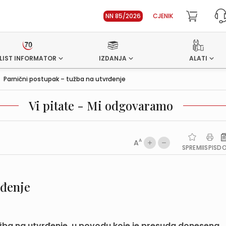
NN 85/2026
CJENIK
LIST INFORMATOR
IZDANJA
ALATI
>
Parnični postupak – tužba na utvrđenje
Vi pitate - Mi odgovaramo
A
A
SPREMI
ISPIS
D
rđenje
užba na utvrđenje, u povodu koje je presuda donesena,