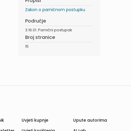
Propisi
Zakon o parničnom postupku
Područje
3.16.01. Parnični postupak
Broj stranice
15
ik
Uvjeti kupnje
Upute autorima
sletter
Uvjeti korištenja
AI Lab