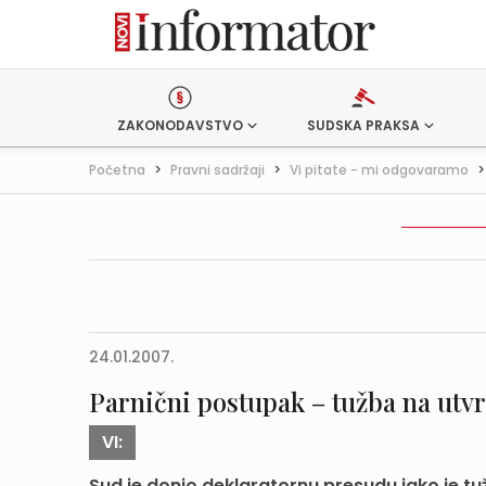
ZAKONODAVSTVO
SUDSKA PRAKSA
Početna
>
Pravni sadržaji
>
Vi pitate - mi odgovaramo
24.01.2007.
Parnični postupak – tužba na utv
VI:
Sud je donio deklaratornu presudu iako je t