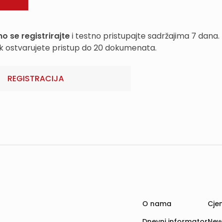
o se registrirajte
i testno pristupajte sadržajima 7 dana.
k ostvarujete pristup do 20 dokumenata.
REGISTRACIJA
O nama
Cjen
Dnevni informator
New