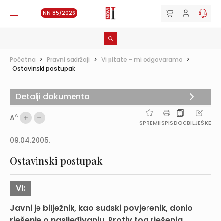
NN 85/2026
Početna
>
Pravni sadržaji
>
Vi pitate - mi odgovaramo
>
Ostavinski postupak
Detalji dokumenta
A
A
SPREMI
ISPIS
DOC
BILJEŠKE
09.04.2005.
Ostavinski postupak
VI:
Javni je bilježnik, kao sudski povjerenik, donio
rješenje o nasljeđivanju. Protiv tog rješenja