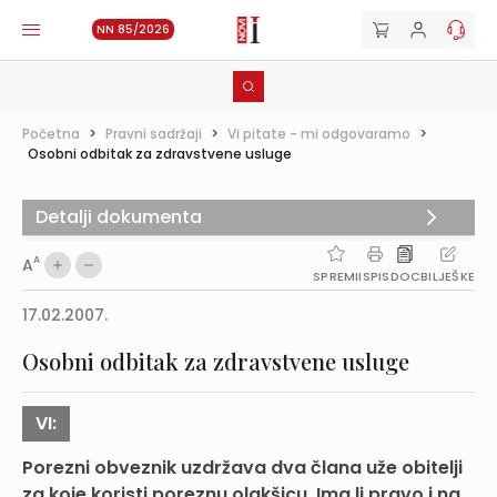
NN 85/2026
Početna
>
Pravni sadržaji
>
Vi pitate - mi odgovaramo
>
Osobni odbitak za zdravstvene usluge
Detalji dokumenta
A
A
SPREMI
ISPIS
DOC
BILJEŠKE
17.02.2007.
Osobni odbitak za zdravstvene usluge
VI:
Porezni obveznik uzdržava dva člana uže obitelji
za koje koristi poreznu olakšicu. Ima li pravo i na