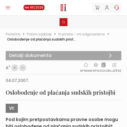
NN 85/2026
Početna
>
Pravni sadržaji
>
Vi pitate - mi odgovaramo
>
Oslobođenje od plaćanja sudskih prist...
Detalji dokumenta
A
A
SPREMI
ISPIS
DOC
BILJEŠKE
04.07.2007.
Oslobođenje od plaćanja sudskih pristojbi
VI:
Pod kojim pretpostavkama pravne osobe mogu
biti oslobođene od plaćanja sudskih pristojbi?