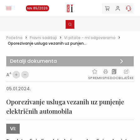
NN 85/2026
Početna
>
Pravni sadržaji
>
Vi pitate - mi odgovaramo
>
Oporezivanje usluga vezanih uz punjen...
Detalji dokumenta
A
A
SPREMI
ISPIS
DOC
BILJEŠKE
05.01.2024.
Oporezivanje usluga vezanih uz punjenje
električnih automobila
VI: