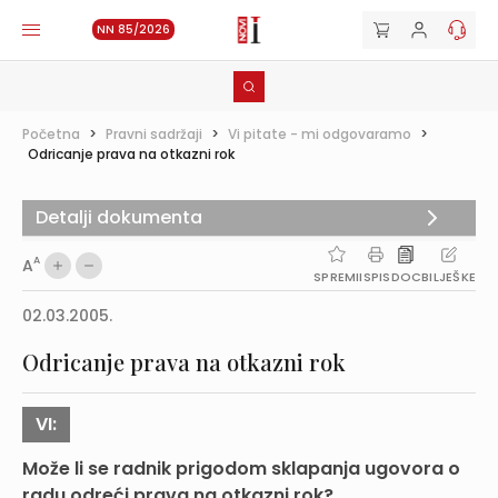
NN 85/2026
Početna
>
Pravni sadržaji
>
Vi pitate - mi odgovaramo
>
Odricanje prava na otkazni rok
Detalji dokumenta
A
A
SPREMI
ISPIS
DOC
BILJEŠKE
02.03.2005.
Odricanje prava na otkazni rok
VI:
Može li se radnik prigodom sklapanja ugovora o
radu odreći prava na otkazni rok?