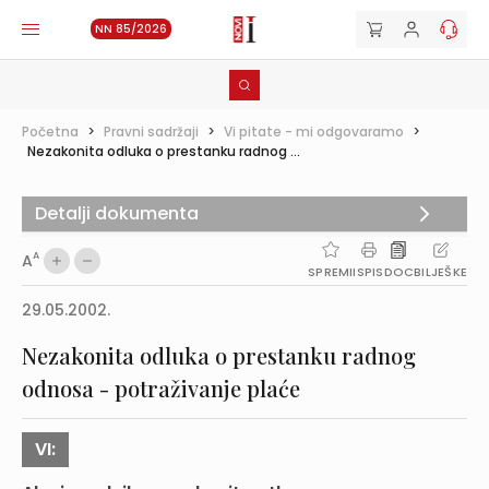
NN 85/2026
Početna
>
Pravni sadržaji
>
Vi pitate - mi odgovaramo
>
Nezakonita odluka o prestanku radnog ...
Detalji dokumenta
A
A
SPREMI
ISPIS
DOC
BILJEŠKE
29.05.2002.
Nezakonita odluka o prestanku radnog
odnosa - potraživanje plaće
VI: