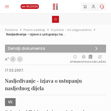
NN 85/2026
Početna
>
Pravni sadržaji
>
Vi pitate - mi odgovaramo
>
Nasljeđivanje - izjava o ustupanju na...
Detalji dokumenta
A
A
SPREMI
ISPIS
DOC
BILJEŠKE
17.03.2007.
Nasljeđivanje - izjava o ustupanju
nasljednog dijela
VI: