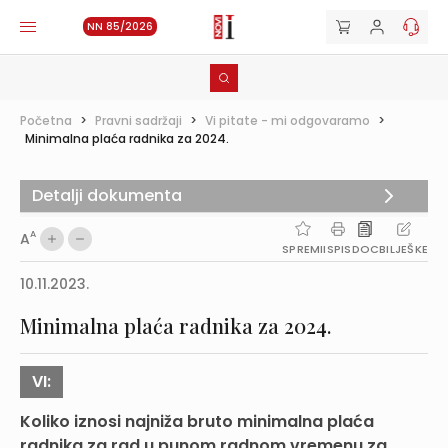
NN 85/2026
Početna
>
Pravni sadržaji
>
Vi pitate - mi odgovaramo
>
Minimalna plaća radnika za 2024.
Detalji dokumenta
A
A
SPREMI
ISPIS
DOC
BILJEŠKE
10.11.2023.
Minimalna plaća radnika za 2024.
VI:
Koliko iznosi najniža bruto minimalna plaća
radnika za rad u punom radnom vremenu za