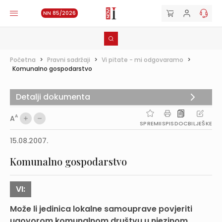
NN 85/2026
Početna
>
Pravni sadržaji
>
Vi pitate - mi odgovaramo
>
Komunalno gospodarstvo
Detalji dokumenta
A
A
SPREMI
ISPIS
DOC
BILJEŠKE
15.08.2007.
Komunalno gospodarstvo
VI:
Može li jedinica lokalne samouprave povjeriti
ugovorom komunalnom društvu u njezinom