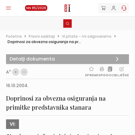
NN 85/2026
Početna
>
Pravni sadržaji
>
Vi pitate - mi odgovaramo
>
Doprinosi za obvezna osiguranja na pr...
Detalji dokumenta
A
A
SPREMI
ISPIS
DOC
BILJEŠKE
16.10.2004.
Doprinosi za obvezna osiguranja na
primitke predstavnika stanara
VI: