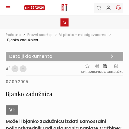
NN 85/2026
Početna
>
Pravni sadržaji
>
Vi pitate - mi odgovaramo
>
Bjanko zadužnica
Detalji dokumenta
A
A
SPREMI
ISPIS
DOC
BILJEŠKE
07.09.2005.
Bjanko zadužnica
VI:
Može li bjanko zadužnicu izdati samostalni
poljoprivrednik radi osiguranja naplate tražbine?