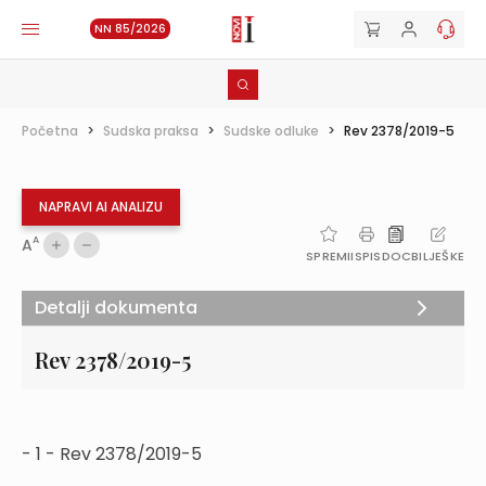
NN 85/2026
Početna
>
Sudska praksa
>
Sudske odluke
>
Rev 2378/2019-5
NAPRAVI AI ANALIZU
A
A
SPREMI
ISPIS
DOC
BILJEŠKE
Detalji dokumenta
Rev 2378/2019-5
- 1 - Rev 2378/2019-5