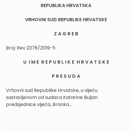
REPUBLIKA HRVATSKA
VRHOVNI SUD REPUBLIKE HRVATSKE
Z A G R E B
Broj:
Rev 2378/2019-5
U I M E R E P U B L I K E H R V A T S K E
P R E S U D A
Vrhovni sud Republike Hrvatske, u vijeću
sastavljenom od sudaca Katarine Buljan
predsjednice vijeća, Branka...