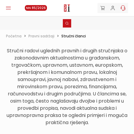
NN 85/2026
Početna
>
Pravni sadržaji
>
Stručni članci
Stručni radovi uglednih pravnih i drugih stručnjaka o
zakonodavnim aktualnostima u građanskom,
trgovačkom, upravnom, ustavnom, europskom,
prekršajnom i komunalnom pravu, lokalnoj
samoupravi, javnoj nabavi, zdravstvenom i
mirovinskom pravu, porezima, financijama,
računovodstvu i drugim područjima. U člancima se,
osim toga, često naglašavaju dvojbe i problemi u
provedbi propisa, navodi aktualna sudska i
upravnopravna praksa te ogledni primjeri i moguća
praktična rješenja.