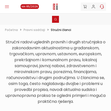
NN 85/2026
Početna
>
Pravni sadržaji
>
Stručni članci
Stručni radovi uglednih pravnih i drugih stručnjaka o
zakonodavnim aktualnostima u građanskom,
trgovačkom, upravnom, ustavnom, europskom,
prekršajnom i komunalnom pravu, lokalnoj
samoupravi, javnoj nabavi, zdravstvenom i
mirovinskom pravu, porezima, financijama,
računovodstvu i drugim područjima. U člancima se,
osim toga, često naglašavaju dvojbe i problemi u
provedbi propisa, navodi aktualna sudska i
upravnopravna praksa te ogledni primjeri i moguća
praktična rješenja.