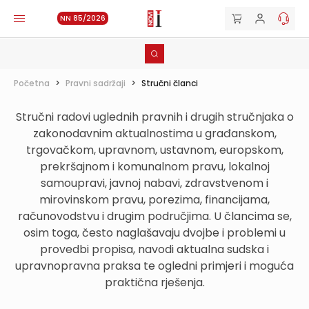
NN 85/2026
Početna
>
Pravni sadržaji
>
Stručni članci
Stručni radovi uglednih pravnih i drugih stručnjaka o
zakonodavnim aktualnostima u građanskom,
trgovačkom, upravnom, ustavnom, europskom,
prekršajnom i komunalnom pravu, lokalnoj
samoupravi, javnoj nabavi, zdravstvenom i
mirovinskom pravu, porezima, financijama,
računovodstvu i drugim područjima. U člancima se,
osim toga, često naglašavaju dvojbe i problemi u
provedbi propisa, navodi aktualna sudska i
upravnopravna praksa te ogledni primjeri i moguća
praktična rješenja.