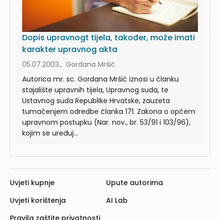
Dopis upravnogt tijela, također, može imati
karakter upravnog akta
05.07.2003., Gordana Mršić
Autorica mr. sc. Gordana Mršić iznosi u članku
stajalište upravnih tijela, Upravnog suda, te
Ustavnog suda Republike Hrvatske, zauzeta
tumačenjem odredbe članka 171. Zakona o općem
upravnom postupku (Nar. nov., br. 53/91 i 103/96),
kojim se uređuj...
Uvjeti kupnje
Upute autorima
Uvjeti korištenja
AI Lab
Pravila zaštite privatnosti