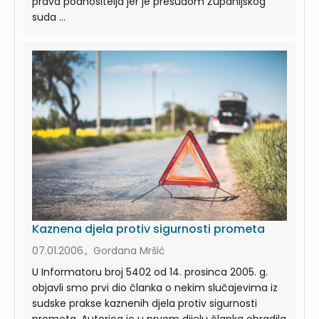
prava podnositelja jer je presudom Županijskog
suda ...
Kaznena djela protiv sigurnosti prometa
07.01.2006., Gordana Mršić
U Informatoru broj 5402 od 14. prosinca 2005. g.
objavli smo prvi dio članka o nekim slučajevima iz
sudske prakse kaznenih djela protiv sigurnosti
prometa. Autorica je u prvom dijelu članka obradila