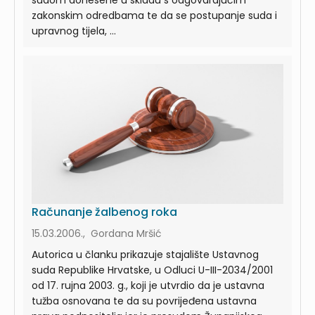
sudom donesene u skladu s odgovarajućim
zakonskim odredbama te da se postupanje suda i
upravnog tijela, ...
Računanje žalbenog roka
15.03.2006., Gordana Mršić
Autorica u članku prikazuje stajalište Ustavnog
suda Republike Hrvatske, u Odluci U-III-2034/2001
od 17. rujna 2003. g., koji je utvrdio da je ustavna
tužba osnovana te da su povrijeđena ustavna