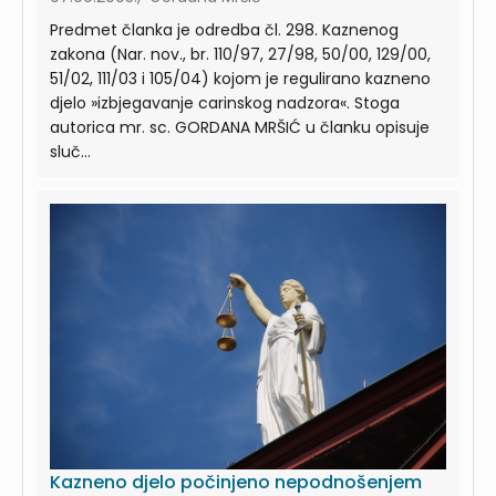
Predmet članka je odredba čl. 298. Kaznenog
zakona (Nar. nov., br. 110/97, 27/98, 50/00, 129/00,
51/02, 111/03 i 105/04) kojom je regulirano kazneno
djelo »izbjegavanje carinskog nadzora«. Stoga
autorica mr. sc. GORDANA MRŠIĆ u članku opisuje
sluč...
Kazneno djelo počinjeno nepodnošenjem