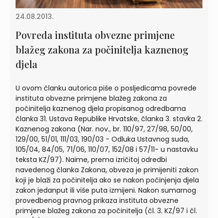
24.08.2013.
Povreda instituta obvezne primjene
blažeg zakona za počinitelja kaznenog
djela
U ovom članku autorica piše o posljedicama povrede
instituta obvezne primjene blažeg zakona za
počinitelja kaznenog djela propisanog odredbama
članka 31. Ustava Republike Hrvatske, članka 3. stavka 2.
Kaznenog zakona (Nar. nov., br. 110/97, 27/98, 50/00,
129/00, 51/01, 111/03, 190/03 - Odluka Ustavnog suda,
105/04, 84/05, 71/06, 110/07, 152/08 i 57/11- u nastavku
teksta KZ/97). Naime, prema izričitoj odredbi
navedenog članka Zakona, obveza je primijeniti zakon
koji je blaži za počinitelja ako se nakon počinjenja djela
zakon jedanput ili više puta izmijeni. Nakon sumarnog
provedbenog pravnog prikaza instituta obvezne
primjene blažeg zakona za počinitelja (čl. 3. KZ/97 i čl.