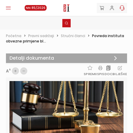
NN 85/2026
Početna
>
Pravni sadržaji
>
Stručni članci
>
Povreda instituta
obvezne primjene bl...
Detalji dokumenta
A
A
SPREMI
ISPIS
DOC
BILJEŠKE