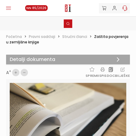
NN 85/2026
Početna
>
Pravni sadržaji
>
Stručni članci
>
Zaštita povjerenja
u zemljišne knjige
Detalji dokumenta
A
A
SPREMI
ISPIS
DOC
BILJEŠKE