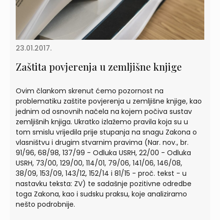
23.01.2017.
Zaštita povjerenja u zemljišne knjige
Ovim člankom skrenut ćemo pozornost na
problematiku zaštite povjerenja u zemljišne knjige, kao
jednim od osnovnih načela na kojem počiva sustav
zemljišnih knjiga. Ukratko izlažemo pravila koja su u
tom smislu vrijedila prije stupanja na snagu Zakona o
vlasništvu i drugim stvarnim pravima (Nar. nov., br.
91/96, 68/98, 137/99 - Odluka USRH, 22/00 - Odluka
USRH, 73/00, 129/00, 114/01, 79/06, 141/06, 146/08,
38/09, 153/09, 143/12, 152/14 i 81/15 - proč. tekst - u
nastavku teksta: ZV) te sadašnje pozitivne odredbe
toga Zakona, kao i sudsku praksu, koje analiziramo
nešto podrobnije.