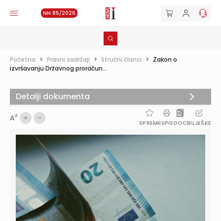
NN 85/2026
Početna
>
Pravni sadržaji
>
Stručni članci
>
Zakon o
izvršavanju Državnog proračun...
Detalji dokumenta
A
A
SPREMI
ISPIS
DOC
BILJEŠKE