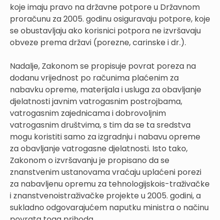
koje imaju pravo na državne potpore u Državnom
proračunu za 2005. godinu osiguravaju potpore, koje
se obustavljaju ako korisnici potpora ne izvršavaju
obveze prema državi (porezne, carinske i dr.).
Nadalje, Zakonom se propisuje povrat poreza na
dodanu vrijednost po računima plaćenim za
nabavku opreme, materijala i usluga za obavljanje
djelatnosti javnim vatrogasnim postrojbama,
vatrogasnim zajednicama i dobrovoljnim
vatrogasnim društvima, s tim da se ta sredstva
mogu koristiti samo za izgradnju i nabavu opreme
za obavljanje vatrogasne djelatnosti. Isto tako,
Zakonom o izvršavanju je propisano da se
znanstvenim ustanovama vraćaju uplaćeni porezi
za nabavljenu opremu za tehnologijskois-traživačke
i znanstvenoistraživačke projekte u 2005. godini, a
sukladno odgovarajućem naputku ministra o načinu
povrata toga prihoda.