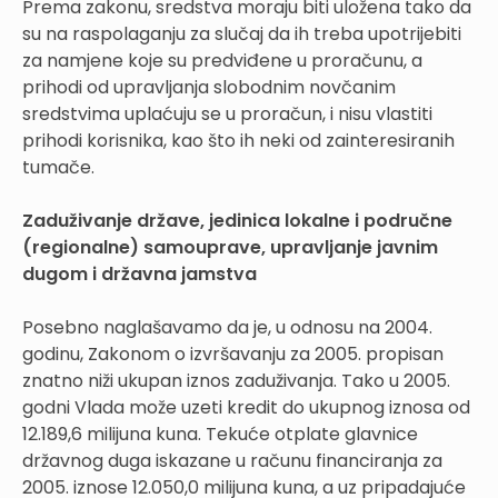
Prema zakonu, sredstva moraju biti uložena tako da
su na raspolaganju za slučaj da ih treba upotrijebiti
za namjene koje su predviđene u proračunu, a
prihodi od upravljanja slobodnim novčanim
sredstvima uplaćuju se u proračun, i nisu vlastiti
prihodi korisnika, kao što ih neki od zainteresiranih
tumače.
Zaduživanje države, jedinica lokalne i područne
(regionalne) samouprave, upravljanje javnim
dugom i državna jamstva
Posebno naglašavamo da je, u odnosu na 2004.
godinu, Zakonom o izvršavanju za 2005. propisan
znatno niži ukupan iznos zaduživanja. Tako u 2005.
godni Vlada može uzeti kredit do ukupnog iznosa od
12.189,6 milijuna kuna. Tekuće otplate glavnice
državnog duga iskazane u računu financiranja za
2005. iznose 12.050,0 milijuna kuna, a uz pripadajuće