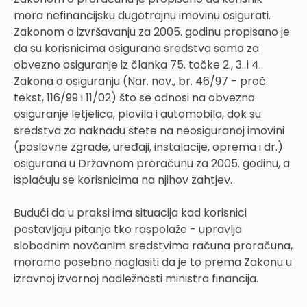
mora nefinancijsku dugotrajnu imovinu osigurati.
Zakonom o izvršavanju za 2005. godinu propisano je
da su korisnicima osigurana sredstva samo za
obvezno osiguranje iz članka 75. točke 2., 3. i 4.
Zakona o osiguranju (Nar. nov., br. 46/97 - proč.
tekst, 116/99 i 11/02) što se odnosi na obvezno
osiguranje letjelica, plovila i automobila, dok su
sredstva za naknadu štete na neosiguranoj imovini
(poslovne zgrade, uređaji, instalacije, oprema i dr.)
osigurana u Državnom proračunu za 2005. godinu, a
isplaćuju se korisnicima na njihov zahtjev.
Budući da u praksi ima situacija kad korisnici
postavljaju pitanja tko raspolaže - upravlja
slobodnim novčanim sredstvima računa proračuna,
moramo posebno naglasiti da je to prema Zakonu u
izravnoj izvornoj nadležnosti ministra financija.