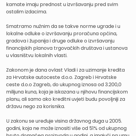
kamate imaju prednost u izvršavanju pred svim
ostalim izdacima.
Smatramo nužnim da se takve norme ugrade i u
lokalne odluke o izvršavanju proračuna općina,
gradova i županija i druge odluke o izvršavanju
financijskih planova trgovačkih društava i ustanova
u vlasništvu lokalnih vlasti.
Zakonom je dana ovlast Vladi i za uzimanje kredita
za Hrvatske autoceste d.o.o. Zagreb i Hrvatske
ceste d.o.o Zagreb, do ukupnog iznosa od 3.200,0
milijuna kuna, koja je iskazana u njihovu financijskom
planu, ali samo ako kreditni uvjeti budu povoljniji za
državu nego za korisnika.
U zakonu se uređuje visina državnog duga u 2005.
godini, koja ne može iznositi više od 51% od ukupnog
bruto domaćeg proizvoda u godini, a imajući na umu