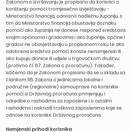
Zakonom o izvršavanju je propisano da korisnici o
korištenju pomoći tromjesečno izvještavaju -
Ministarstvo financija, odnosno nadležnu županiju, s
tim da Ministarstvo financija obustavlja doznaku
pomoći ako županija ne donese raspored sredstava
svojim općinama i gradovima i ako županije, općine i
gradovi ne obavještavaju u propisanom roku te ako
odobrena sredstva pomoći koriste nenamjenski ili
ako kupuju dionice ili udjele u trgovačkom društvu
(protivno čl. 67. Zakona o proračunu). Također,
ističemo da je Zakonom propisano da se u skladu sa
člankom 96. Zakona o jedinicama lokalne i
područne (regionalne) samouprave na korisnike
pomoći iz Državnog proračuna primjenjuju i
odredbe o rashodima za zaposlene i o ostalim
rashodima i naknadi troškova zaposlenima koje se
odnose na korisnike Državnog proračuna.
Namjenski prihodi korisnika