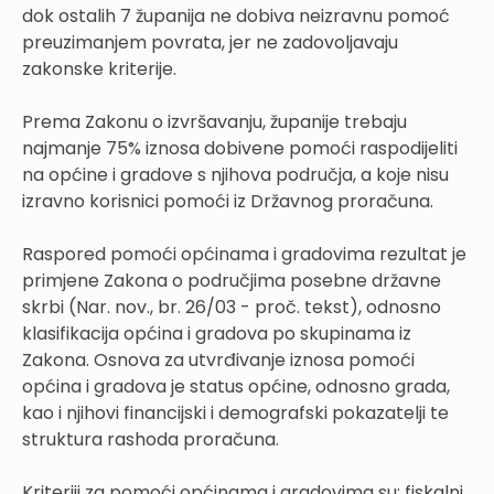
dok ostalih 7 županija ne dobiva neizravnu pomoć
preuzimanjem povrata, jer ne zadovoljavaju
zakonske kriterije.
Prema Zakonu o izvršavanju, županije trebaju
najmanje 75% iznosa dobivene pomoći raspodijeliti
na općine i gradove s njihova područja, a koje nisu
izravno korisnici pomoći iz Državnog proračuna.
Raspored pomoći općinama i gradovima rezultat je
primjene Zakona o područjima posebne državne
skrbi (Nar. nov., br. 26/03 - proč. tekst), odnosno
klasifikacija općina i gradova po skupinama iz
Zakona. Osnova za utvrđivanje iznosa pomoći
općina i gradova je status općine, odnosno grada,
kao i njihovi financijski i demografski pokazatelji te
struktura rashoda proračuna.
Kriteriji za pomoći općinama i gradovima su: fiskalni