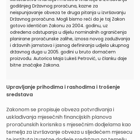
godišnjeg Državnog proračuna, kazne za
neispunjavanje obveza te druga pitanja u izvršavanju
Državnog proračuna. Mogli bismo reći da je taj Zakon
gotovo identičan Zakonu za 2004. godinu, uz
određena odstupanja u dijelu nominalnih ograničenja
planirane proračunske zalihe, iznosa novog zaduživanja
i državnih jamstava i jasnog definiranja udjela ukupnog
državnog duga u 2005. godini u bruto domaćem
proizvodu. Autorica Maja Lukeš Petrović, u članku daje
bitne značajke Zakona.
Upravljanje prihodima i rashodima i trošenje
sredstava
Zakonom se propisuje obveza potvrđivanja i
usklađivanja mjesečnih financijskih planova
proračunskih korisnika s mjesečnim dodjelama kao
temelja za izvršavanje obveza u sljedećem mjesecu
te instituta izuzetne dodjele sredstava na temelju