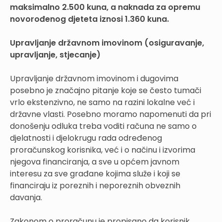
maksimalno 2.500 kuna, a naknada za opremu
novorođenog djeteta iznosi 1.360 kuna.
Upravljanje državnom imovinom (osiguravanje,
upravljanje, stjecanje)
Upravljanje državnom imovinom i dugovima
posebno je značajno pitanje koje se često tumači
vrlo ekstenzivno, ne samo na razini lokalne već i
državne vlasti. Posebno moramo napomenuti da pri
donošenju odluka treba voditi računa ne samo o
djelatnosti i djelokrugu rada određenog
proračunskog korisnika, već i o načinu i izvorima
njegova financiranja, a sve u općem javnom
interesu za sve građane kojima služe i koji se
financiraju iz poreznih i neporeznih obveznih
davanja.
Zakonom o proračunu je propisano da korisnik