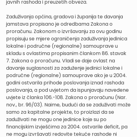
javnih rashoda i preuzetih obveza.
Zaduživanja općina, gradova i županija te davanja
jamstava propisano je odredbama Zakona o
proračunu. Zakonom o izvršavanju za ovu godinu
propisuju se mjere ograničenja zaduživanja jedinica
lokalne i područne (regionalne) samouprave u
skladu s ovlastima propisanim člankom 86. stavak
7. Zakona o proračunu. Vladi se daje ovlast na
davanje suglasnosti za zaduženje jedinici lokalne i
područne (regionalne) samouprave ako je u 2004.
godini ostvarila prihode poslovanja iznad rashoda
poslovanja, a pod uvjetom da ispunjavaju navedene
uvjete iz članka 106.-108. Zakona o proračunu (Nar.
nov., br. 96/03). Naime, budući da se zaduživati može
samo za kapitalne projekte, to proizlazi da se
zaduživati ne mogu one jedinice koje su po
financijskim izvješćima za 2004. ostvarile deficit, pa
ne mogu izvršavati redovite tekuće rashode ni