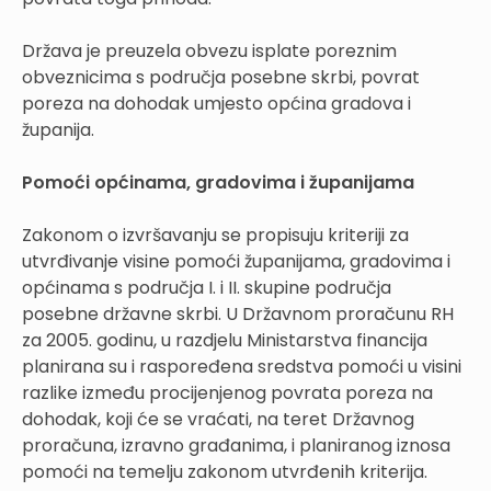
Država je preuzela obvezu isplate poreznim
obveznicima s područja posebne skrbi, povrat
poreza na dohodak umjesto općina gradova i
županija.
Pomoći općinama, gradovima i županijama
Zakonom o izvršavanju se propisuju kriteriji za
utvrđivanje visine pomoći županijama, gradovima i
općinama s područja I. i II. skupine područja
posebne državne skrbi. U Državnom proračunu RH
za 2005. godinu, u razdjelu Ministarstva financija
planirana su i raspoređena sredstva pomoći u visini
razlike između procijenjenog povrata poreza na
dohodak, koji će se vraćati, na teret Državnog
proračuna, izravno građanima, i planiranog iznosa
pomoći na temelju zakonom utvrđenih kriterija.