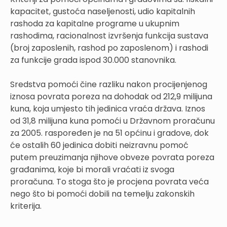
kapacitet, gustoća naseljenosti, udio kapitalnih
rashoda za kapitalne programe u ukupnim
rashodima, racionalnost izvršenja funkcija sustava
(broj zaposlenih, rashod po zaposlenom) i rashodi
za funkcije grada ispod 30.000 stanovnika.
Sredstva pomoći čine razliku nakon procijenjenog
iznosa povrata poreza na dohodak od 212,9 milijuna
kuna, koja umjesto tih jedinica vraća država. Iznos
od 31,8 milijuna kuna pomoći u Državnom proračunu
za 2005. raspoređen je na 51 općinu i gradove, dok
će ostalih 60 jedinica dobiti neizravnu pomoć
putem preuzimanja njihove obveze povrata poreza
građanima, koje bi morali vraćati iz svoga
proračuna. To stoga što je procjena povrata veća
nego što bi pomoći dobili na temelju zakonskih
kriterija.