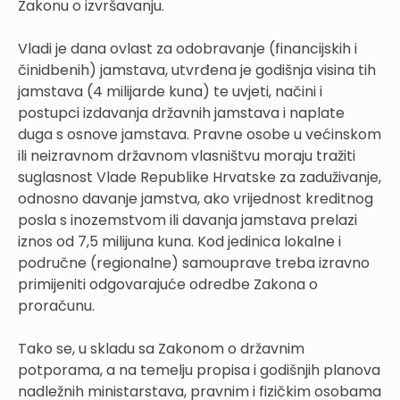
Zakonu o izvršavanju.
Vladi je dana ovlast za odobravanje (financijskih i
činidbenih) jamstava, utvrđena je godišnja visina tih
jamstava (4 milijarde kuna) te uvjeti, načini i
postupci izdavanja državnih jamstava i naplate
duga s osnove jamstava. Pravne osobe u većinskom
ili neizravnom državnom vlasništvu moraju tražiti
suglasnost Vlade Republike Hrvatske za zaduživanje,
odnosno davanje jamstva, ako vrijednost kreditnog
posla s inozemstvom ili davanja jamstava prelazi
iznos od 7,5 milijuna kuna. Kod jedinica lokalne i
područne (regionalne) samouprave treba izravno
primijeniti odgovarajuće odredbe Zakona o
proračunu.
Tako se, u skladu sa Zakonom o državnim
potporama, a na temelju propisa i godišnjih planova
nadležnih ministarstava, pravnim i fizičkim osobama