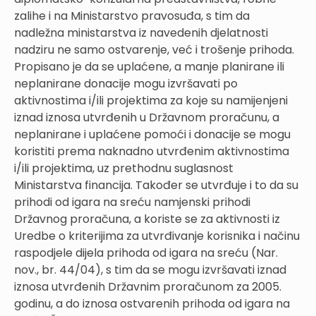
zalihe i na Ministarstvo pravosuđa, s tim da
nadležna ministarstva iz navedenih djelatnosti
nadziru ne samo ostvarenje, već i trošenje prihoda.
Propisano je da se uplaćene, a manje planirane ili
neplanirane donacije mogu izvršavati po
aktivnostima i/ili projektima za koje su namijenjeni
iznad iznosa utvrđenih u Državnom proračunu, a
neplanirane i uplaćene pomoći i donacije se mogu
koristiti prema naknadno utvrđenim aktivnostima
i/ili projektima, uz prethodnu suglasnost
Ministarstva financija. Također se utvrđuje i to da su
prihodi od igara na sreću namjenski prihodi
Državnog proračuna, a koriste se za aktivnosti iz
Uredbe o kriterijima za utvrđivanje korisnika i načinu
raspodjele dijela prihoda od igara na sreću (Nar.
nov., br. 44/04), s tim da se mogu izvršavati iznad
iznosa utvrđenih Državnim proračunom za 2005.
godinu, a do iznosa ostvarenih prihoda od igara na