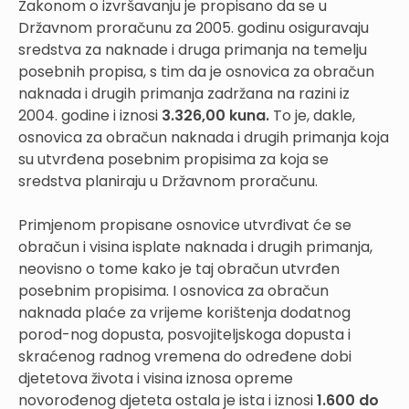
Zakonom o izvršavanju je propisano da se u
Državnom proračunu za 2005. godinu osiguravaju
sredstva za naknade i druga primanja na temelju
posebnih propisa, s tim da je osnovica za obračun
naknada i drugih primanja zadržana na razini iz
2004. godine i iznosi
3.326,00 kuna.
To je, dakle,
osnovica za obračun naknada i drugih primanja koja
su utvrđena posebnim propisima za koja se
sredstva planiraju u Državnom proračunu.
Primjenom propisane osnovice utvrđivat će se
obračun i visina isplate naknada i drugih primanja,
neovisno o tome kako je taj obračun utvrđen
posebnim propisima. I osnovica za obračun
naknada plaće za vrijeme korištenja dodatnog
porod-nog dopusta, posvojiteljskoga dopusta i
skraćenog radnog vremena do određene dobi
djetetova života i visina iznosa opreme
novorođenog djeteta ostala je ista i iznosi
1.600 do