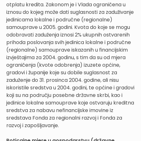
otplatu kredita. Zakonom je i Vlada ograničena u
iznosu do kojeg može dati suglasnosti za zaduživanje
jedinicama lokalne i područne (regionalne)
samouprave u 2005. godini. Kvota do koje se mogu
odobravati zaduženja iznosi 2% ukupnih ostvarenih
prihoda poslovanja svih jedinica lokalne i područne
(regionalne) samouprave iskazanih u financijskim
izvještajima za 2004. godinu, s tim da su od mjera
ograničenja (kvote odobrenja) izuzete općine,
gradovi i županije koje su dobile suglasnost za
zaduženje do 31. prosinca 2004. godine, ali nisu
iskoristile sredstva u 2004. godini, te općine i gradovi
koji su na području posebne državne skrbi, kao i
jedinice lokalne samouprave koje ostvaruju kreditna
sredstva za nabavu nefinancijske imovine iz
sredstava Fonda za regionalni razvoj i Fonda za
razvoj i zapošljavanje.
Poticajne mjere u gospodarstvu (državne