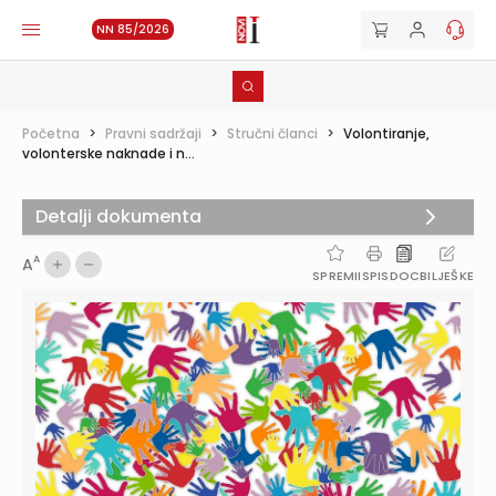
NN 85/2026
Početna
>
Pravni sadržaji
>
Stručni članci
>
Volontiranje,
volonterske naknade i n...
Detalji dokumenta
A
A
SPREMI
ISPIS
DOC
BILJEŠKE