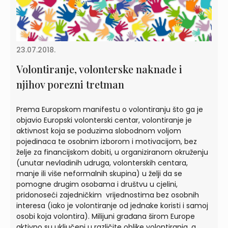
23.07.2018.
Volontiranje, volonterske naknade i
njihov porezni tretman
Prema Europskom manifestu o volontiranju što ga je
objavio Europski volonterski centar, volontiranje je
aktivnost koja se poduzima slobodnom voljom
pojedinaca te osobnim izborom i motivacijom, bez
želje za financijskom dobiti, u organiziranom okruženju
(unutar nevladinih udruga, volonterskih centara,
manje ili više neformalnih skupina) u želji da se
pomogne drugim osobama i društvu u cjelini,
pridonoseći zajedničkim vrijednostima bez osobnih
interesa (iako je volontiranje od jednake koristi i samoj
osobi koja volontira). Milijuni građana širom Europe
aktivno su uključeni u različite oblike volontiranja, a