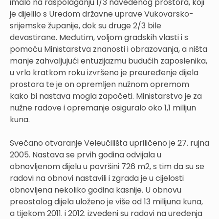
imalo na raspolaganju 1/3 navedenog prostora, koji
je dijelilo s Uredom državne uprave Vukovarsko-
srijemske županije, dok su druge 2/3 bile
devastirane. Međutim, voljom gradskih vlasti i s
pomoću Ministarstva znanosti i obrazovanja, a ništa
manje zahvaljujući entuzijazmu budućih zaposlenika,
u vrlo kratkom roku izvršeno je preuređenje dijela
prostora te je on opremljen nužnom opremom
kako bi nastava mogla započeti. Ministarstvo je za
nužne radove i opremanje osiguralo oko 1,1 milijun
kuna.
Svečano otvaranje Veleučilišta upriličeno je 27. rujna
2005. Nastava se prvih godina odvijala u
obnovljenom dijelu u površini 726 m2, s tim da su se
radovi na obnovi nastavili i zgrada je u cijelosti
obnovljena nekoliko godina kasnije. U obnovu
preostalog dijela uloženo je više od 13 milijuna kuna,
a tijekom 2011. i 2012. izvedeni su radovi na uređenja