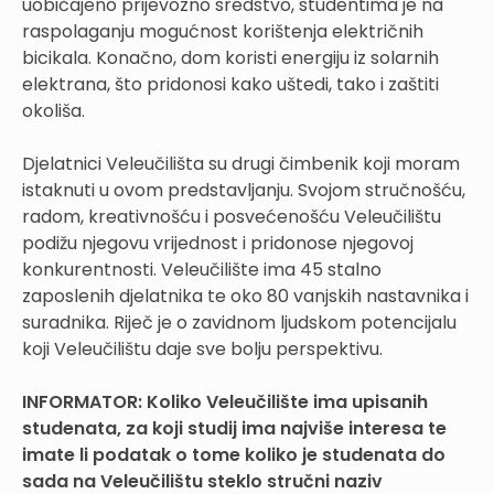
uobičajeno prijevozno sredstvo, studentima je na
raspolaganju mogućnost korištenja električnih
bicikala. Konačno, dom koristi energiju iz solarnih
elektrana, što pridonosi kako uštedi, tako i zaštiti
okoliša.
Djelatnici Veleučilišta su drugi čimbenik koji moram
istaknuti u ovom predstavljanju. Svojom stručnošću,
radom, kreativnošću i posvećenošću Veleučilištu
podižu njegovu vrijednost i pridonose njegovoj
konkurentnosti. Veleučilište ima 45 stalno
zaposlenih djelatnika te oko 80 vanjskih nastavnika i
suradnika. Riječ je o zavidnom ljudskom potencijalu
koji Veleučilištu daje sve bolju perspektivu.
INFORMATOR: Koliko Veleučilište ima upisanih
studenata, za koji studij ima najviše interesa te
imate li podatak o tome koliko je studenata do
sada na Veleučilištu steklo stručni naziv