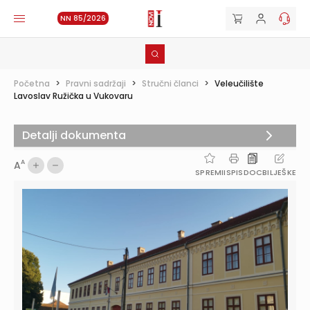
NN 85/2026
Početna
>
Pravni sadržaji
>
Stručni članci
>
Veleučilište
Lavoslav Ružička u Vukovaru
Detalji dokumenta
A
A
SPREMI
ISPIS
DOC
BILJEŠKE