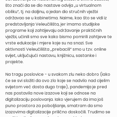
što znači da se dio nastave odvija „u virtualnom
obliku“, tj. na daljinu, a jedan dio stručnih vježbi
održavao se u kabinetima. Naime, kao što se vidi iz
predstavljanja Veleučilišta, jer imamo studijske
programe koji zahtijevaju održavanje praktičnih
vježbi, učinili smo sve kako bismo pomirili zahtjeve te
vrste edukacije i mjere koje su na snazi. Sve
aktivnosti Veleučilišta „prebacili“ smo u tzv. online
svijet, uključujući nastavu, knjižnicu, sastanke i
projekte.
Na tragu poslovice - u svakom zlu neko dobro (iako
će se svi složiti da ovo zlo koje se nadvilo nad cijelim
svijetom već dosta dugo traje), pandemija je pred
nas postavila nove izazove koji se odnose na
digitalizaciju poslovanja. Iako vjerujem da ima još
puno prostora za poboljšanje, smatram da smo
izazovima digitalizacije prilično doskočili. Trudimo se