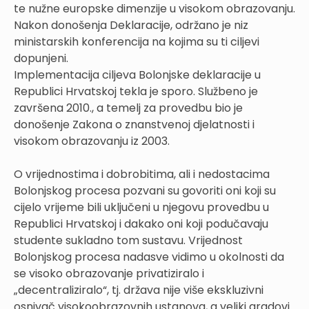
te nužne europske dimenzije u visokom obrazovanju.
Nakon donošenja Deklaracije, održano je niz
ministarskih konferencija na kojima su ti ciljevi
dopunjeni.
Implementacija ciljeva Bolonjske deklaracije u
Republici Hrvatskoj tekla je sporo. Službeno je
završena 2010., a temelj za provedbu bio je
donošenje Zakona o znanstvenoj djelatnosti i
visokom obrazovanju iz 2003.
O vrijednostima i dobrobitima, ali i nedostacima
Bolonjskog procesa pozvani su govoriti oni koji su
cijelo vrijeme bili uključeni u njegovu provedbu u
Republici Hrvatskoj i dakako oni koji podučavaju
studente sukladno tom sustavu. Vrijednost
Bolonjskog procesa nadasve vidimo u okolnosti da
se visoko obrazovanje privatiziralo i
„decentraliziralo“, tj. država nije više ekskluzivni
osnivač visokoobrazovnih ustanova, a veliki gradovi