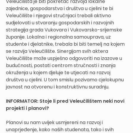
Veleučilišta je biti pokretač razvoja lokalne
zajednice, gospodarstva i društva u cjelini te bi
Veleučilište i njegovi stručnjaci trebali aktivno
sudjelovati u stvaranju gospodarskih i razvojnih
strategija grada Vukovara i Vukovarsko-srijemske
županije. Lokalna i regionalna samouprava, uz
studente i djelatnike, trebala bi biti temelj na kojem
se razvija Veleučilište. Sinergijom svih aktera
Veleučilište može uspješno odgovoriti na izazove u
budućnosti, postati centrom stručnosti i znanja
okruženja u kojem djeluje te utjecati na razvoj
društva u cjelini. U tom smislu pozivamo cjelokupnu
javnost na otvorenu i konstruktivnu suradnju.
INFORMATOR:
Stoje li pred Veleučilištem neki novi
projekti i planovi?
Planovi su nam uvijek usmjereni na razvoj i
unaprjeđenje, kako naših studenata, tako i svih