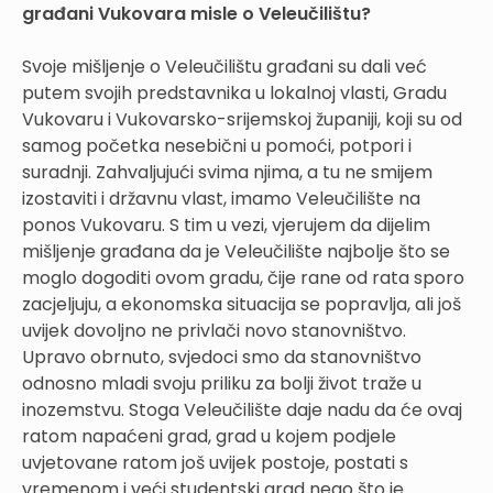
građani Vukovara misle o Veleučilištu?
Svoje mišljenje o Veleučilištu građani su dali već
putem svojih predstavnika u lokalnoj vlasti, Gradu
Vukovaru i Vukovarsko-srijemskoj županiji, koji su od
samog početka nesebični u pomoći, potpori i
suradnji. Zahvaljujući svima njima, a tu ne smijem
izostaviti i državnu vlast, imamo Veleučilište na
ponos Vukovaru. S tim u vezi, vjerujem da dijelim
mišljenje građana da je Veleučilište najbolje što se
moglo dogoditi ovom gradu, čije rane od rata sporo
zacjeljuju, a ekonomska situacija se popravlja, ali još
uvijek dovoljno ne privlači novo stanovništvo.
Upravo obrnuto, svjedoci smo da stanovništvo
odnosno mladi svoju priliku za bolji život traže u
inozemstvu. Stoga Veleučilište daje nadu da će ovaj
ratom napaćeni grad, grad u kojem podjele
uvjetovane ratom još uvijek postoje, postati s
vremenom i veći studentski grad nego što je