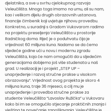
djelatnika, a sve u svrhu cjelokupnog razvoja
Veleučilišta. Mnogo toga imamo na umu, ali su nam,
kao i velikom dijelu drugih obrazovnih ustanova,
financije čimbenik koji uvjetuje njihovu provedbu.
Konkretno, u suradnji s Gradom Vukovarom radimo
na projektu preseljenja Veleučilišta u prostorije
Radničkog doma. Riječ je o poduhvatu čija je
vrijednost 60 milijuna kuna. Nadamo se da ćemo
sljedeće godine ući u novu i modernu zgradu
Veleučilišta, koja će nam omogućiti da u sljedećim
generacijama dobijemo još više studenata u naš
grad. U realizaciji je i projekt „STEP UP –
unaprjeđenje i razvoj stručne prakse u visokom
obrazovanju“. Vrijednost ovog projekta je skoro 4
milijuna kuna, traje 36 mjeseci, a cilj mu je
unaprjeđenje i provedba stručne prakse za
studente Veleučilišta “Lavoslav Ružička” u Vukovaru
kako bi im se omogućilo stjecanje praktičnih znanja i
vještina te povećanje zapošljavanja. Veleučilište je