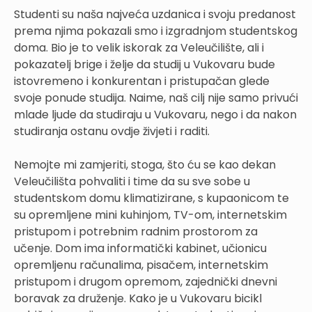
Studenti su naša najveća uzdanica i svoju predanost
prema njima pokazali smo i izgradnjom studentskog
doma. Bio je to velik iskorak za Veleučilište, ali i
pokazatelj brige i želje da studij u Vukovaru bude
istovremeno i konkurentan i pristupačan glede
svoje ponude studija. Naime, naš cilj nije samo privući
mlade ljude da studiraju u Vukovaru, nego i da nakon
studiranja ostanu ovdje živjeti i raditi.
Nemojte mi zamjeriti, stoga, što ću se kao dekan
Veleučilišta pohvaliti i time da su sve sobe u
studentskom domu klimatizirane, s kupaonicom te
su opremljene mini kuhinjom, TV-om, internetskim
pristupom i potrebnim radnim prostorom za
učenje. Dom ima informatički kabinet, učionicu
opremljenu računalima, pisačem, internetskim
pristupom i drugom opremom, zajednički dnevni
boravak za druženje. Kako je u Vukovaru bicikl