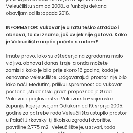
Veleučilištu sam od 2008., a funkciju dekana
obavljam od listopada 2018.
INFORMATOR: Vukovar je u ratu teško stradao i
obnova, to svi znamo, još uvijek nije gotova. Kako
je Veleučilište uopće počelo s radom?
Imate pravo. Iako su oštećenja na zgradama malo
vidljiva, obnova i danas traje, a onda možete
zamisliti kako je bilo prije skoro 16 godina, kada je
osnovano Veleučilište. Odgovarajući prostor nije bilo
lako naći. Međutim, priliku i spremnost da Vukovar
postane „studentski grad“ prepoznao je Grad
Vukovar i poglavarstvo Vukovarsko-srijemske
županije koje je svojom Odlukom od 19. srpnja 2005.
godine za potrebe rada Veleučilišta ustupilo prostor
u Palači Jirkovsky, tj. školsku zgradu i dvorište,
površine 2.775 m2 . Veleučilište je, u stvari, tada