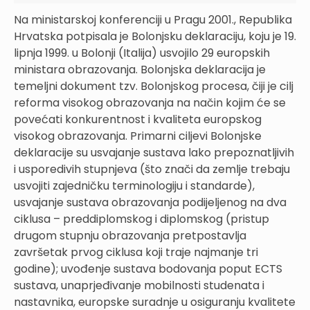
Na ministarskoj konferenciji u Pragu 2001., Republika
Hrvatska potpisala je Bolonjsku deklaraciju, koju je 19.
lipnja 1999. u Bolonji (Italija) usvojilo 29 europskih
ministara obrazovanja. Bolonjska deklaracija je
temeljni dokument tzv. Bolonjskog procesa, čiji je cilj
reforma visokog obrazovanja na način kojim će se
povećati konkurentnost i kvaliteta europskog
visokog obrazovanja. Primarni ciljevi Bolonjske
deklaracije su usvajanje sustava lako prepoznatljivih
i usporedivih stupnjeva (što znači da zemlje trebaju
usvojiti zajedničku terminologiju i standarde),
usvajanje sustava obrazovanja podijeljenog na dva
ciklusa – preddiplomskog i diplomskog (pristup
drugom stupnju obrazovanja pretpostavlja
završetak prvog ciklusa koji traje najmanje tri
godine); uvođenje sustava bodovanja poput ECTS
sustava, unaprjeđivanje mobilnosti studenata i
nastavnika, europske suradnje u osiguranju kvalitete