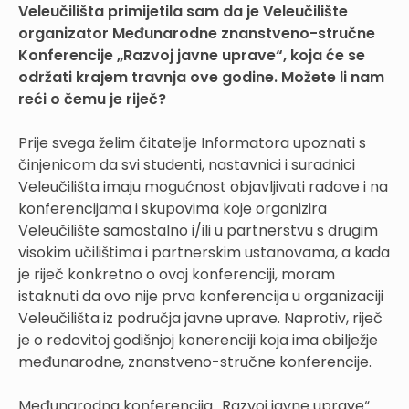
Veleučilišta primijetila sam da je Veleučilište
organizator Međunarodne znanstveno-stručne
Konferencije „Razvoj javne uprave“, koja će se
održati krajem travnja ove godine. Možete li nam
reći o čemu je riječ?
Prije svega želim čitatelje Informatora upoznati s
činjenicom da svi studenti, nastavnici i suradnici
Veleučilišta imaju mogućnost objavljivati radove i na
konferencijama i skupovima koje organizira
Veleučilište samostalno i/ili u partnerstvu s drugim
visokim učilištima i partnerskim ustanovama, a kada
je riječ konkretno o ovoj konferenciji, moram
istaknuti da ovo nije prva konferencija u organizaciji
Veleučilišta iz područja javne uprave. Naprotiv, riječ
je o redovitoj godišnjoj konerenciji koja ima obilježje
međunarodne, znanstveno-stručne konferencije.
Međunarodna konferencija „Razvoj javne uprave“