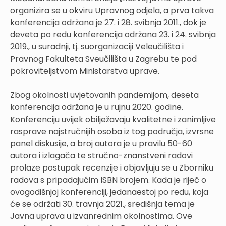
organizira se u okviru Upravnog odjela, a prva takva
konferencija održana je 27. i 28. svibnja 2011., dok je
deveta po redu konferencija održana 23. i 24. svibnja
2019., u suradnji, tj. suorganizaciji Veleučilišta i
Pravnog Fakulteta Sveučilišta u Zagrebu te pod
pokroviteljstvom Ministarstva uprave.
Zbog okolnosti uvjetovanih pandemijom, deseta
konferencija održana je u rujnu 2020. godine.
Konferenciju uvijek obilježavaju kvalitetne i zanimljive
rasprave najstručnijih osoba iz tog područja, izvrsne
panel diskusije, a broj autora je u pravilu 50-60
autora i izlagača te stručno-znanstveni radovi
prolaze postupak recenzije i objavljuju se u Zborniku
radova s pripadajućim ISBN brojem. Kada je riječ o
ovogodišnjoj konferenciji, jedanaestoj po redu, koja
će se održati 30. travnja 2021., središnja tema je
Javna uprava u izvanrednim okolnostima. Ove