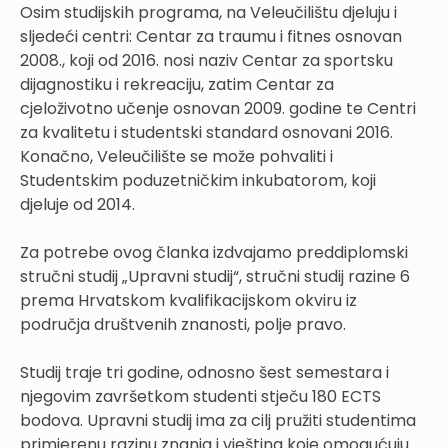
Osim studijskih programa, na Veleučilištu djeluju i
sljedeći centri: Centar za traumu i fitnes osnovan
2008., koji od 2016. nosi naziv Centar za sportsku
dijagnostiku i rekreaciju, zatim Centar za
cjeloživotno učenje osnovan 2009. godine te Centri
za kvalitetu i studentski standard osnovani 2016.
Konačno, Veleučilište se može pohvaliti i
Studentskim poduzetničkim inkubatorom, koji
djeluje od 2014.
Za potrebe ovog članka izdvajamo preddiplomski
stručni studij „Upravni studij“, stručni studij razine 6
prema Hrvatskom kvalifikacijskom okviru iz
područja društvenih znanosti, polje pravo.
Studij traje tri godine, odnosno šest semestara i
njegovim završetkom studenti stječu 180 ECTS
bodova. Upravni studij ima za cilj pružiti studentima
primjerenu razinu znanja i vještina koje omogućuju