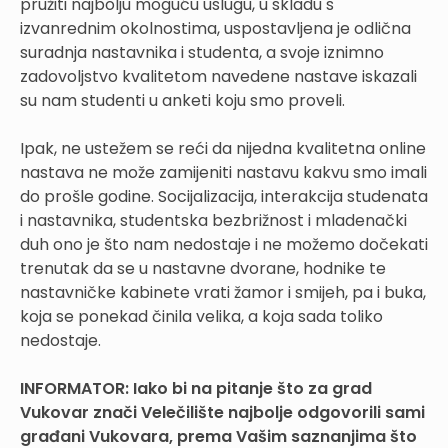
pružiti najbolju moguću uslugu, u skladu s
izvanrednim okolnostima, uspostavljena je odlična
suradnja nastavnika i studenta, a svoje iznimno
zadovoljstvo kvalitetom navedene nastave iskazali
su nam studenti u anketi koju smo proveli.
Ipak, ne ustežem se reći da nijedna kvalitetna online
nastava ne može zamijeniti nastavu kakvu smo imali
do prošle godine. Socijalizacija, interakcija studenata
i nastavnika, studentska bezbrižnost i mladenački
duh ono je što nam nedostaje i ne možemo dočekati
trenutak da se u nastavne dvorane, hodnike te
nastavničke kabinete vrati žamor i smijeh, pa i buka,
koja se ponekad činila velika, a koja sada toliko
nedostaje.
INFORMATOR:
Iako bi na pitanje što za grad
Vukovar znači Velečilište najbolje odgovorili sami
građani Vukovara, prema Vašim saznanjima što