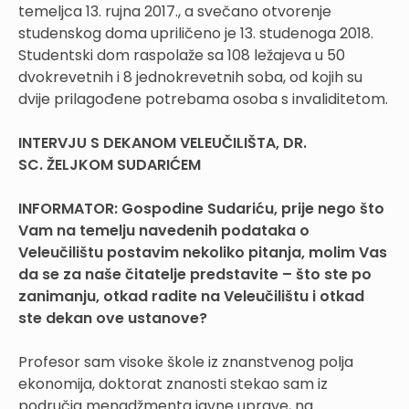
temeljca 13. rujna 2017., a svečano otvorenje
studenskog doma upriličeno je 13. studenoga 2018.
Studentski dom raspolaže sa 108 ležajeva u 50
dvokrevetnih i 8 jednokrevetnih soba, od kojih su
dvije prilagođene potrebama osoba s invaliditetom.
INTERVJU S DEKANOM VELEUČILIŠTA, DR.
SC. ŽELJKOM SUDARIĆEM
INFORMATOR: Gospodine Sudariću, prije nego što
Vam na temelju navedenih podataka o
Veleučilištu postavim nekoliko pitanja, molim Vas
da se za naše čitatelje predstavite – što ste po
zanimanju, otkad radite na Veleučilištu i otkad
ste dekan ove ustanove?
Profesor sam visoke škole iz znanstvenog polja
ekonomija, doktorat znanosti stekao sam iz
područja menadžmenta javne uprave, na