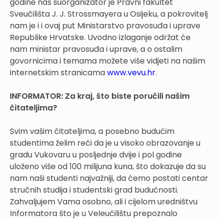
godine naš suorganizator je Pravni fakultet
Sveučilišta J. J. Strossmayera u Osijeku, a pokrovitelj
nam je i i ovaj put Ministarstvo pravosuđa i uprave
Republike Hrvatske. Uvodno izlaganje održat će
nam ministar pravosuđa i uprave, a o ostalim
govornicima i temama možete više vidjeti na našim
internetskim stranicama
www.vevu.hr
.
INFORMATOR:
Za kraj, što biste poručili našim
čitateljima?
Svim vašim čitateljima, a posebno budućim
studentima želim reći da je u visoko obrazovanje u
gradu Vukovaru u posljednje dvije i pol godine
uloženo više od 100 milijuna kuna, što dokazuje da su
nam naši studenti najvažniji, da ćemo postati centar
stručnih studija i studentski grad budućnosti.
Zahvaljujem Vama osobno, ali i cijelom uredništvu
Informatora što je u Veleučilištu prepoznalo