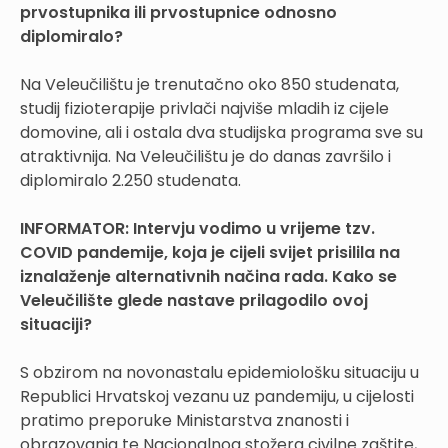
prvostupnika ili prvostupnice odnosno
diplomiralo?
Na Veleučilištu je trenutačno oko 850 studenata,
studij fizioterapije privlači najviše mladih iz cijele
domovine, ali i ostala dva studijska programa sve su
atraktivnija. Na Veleučilištu je do danas završilo i
diplomiralo 2.250 studenata.
INFORMATOR:
Intervju vodimo u vrijeme tzv.
COVID pandemije, koja je cijeli svijet prisilila na
iznalaženje alternativnih načina rada. Kako se
Veleučilište glede nastave prilagodilo ovoj
situaciji?
S obzirom na novonastalu epidemiološku situaciju u
Republici Hrvatskoj vezanu uz pandemiju, u cijelosti
pratimo preporuke Ministarstva znanosti i
obrazovanja te Nacionalnog stožera civilne zaštite,