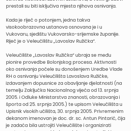
prestali su biti isključiva mjesta njihova osnivanja.
Kada je riječ o potonjem, jedna takva
visokoobrazovna ustanova osnovana je i u
Vukovaru, sjedištu Vukovarsko-srijemske županije.
Riječ je o Veleučilištu „Lavoslav Ružička“.
Veleučilište „Lavoslav Ružička“ ubraja se među
pionire provedbe Bolonjskog procesa. Aktivnosti
oko osnivanja počele su donošenjem Uredbe Vlade
RH o osnivanju Veleučilišta Lavoslava Ružičke,
izdavanjem dopusnice za obavljanje djelatnosti (na
temelju Zaključka Nacionalnog vijeća od 13. srpnja
2005. i Odluke Ministarstva znanosti, obrazovanja i
športa od 25. srpnja 2005.) te upisom Veleučilišta u
Upisnik visokih učilišta, 30. srpnja 2005. Privremenim
dekanom imenovan je doc. dr. sc. Antun Pintarić, čija
je zadaća bila ustrojiti Veleučilište i organizirati