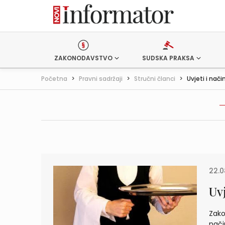
ZAKONODAVSTVO
SUDSKA PRAKSA
Početna
>
Pravni sadržaji
>
Stručni članci
>
Uvjeti i nač
22.0
Uvj
Zako
nači