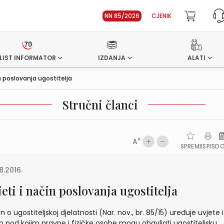
NN 85/2026
CJENIK
LIST INFORMATOR
IZDANJA
ALATI
in poslovanja ugostitelja
Stručni članci
A
A
SPREMI
ISPIS
D
8.2016.
eti i način poslovanja ugostitelja
n o ugostiteljskoj djelatnosti (Nar. nov., br. 85/15) uređuje uvjete i
n pod kojim pravne i fizičke osobe mogu obavljati ugostiteljsku