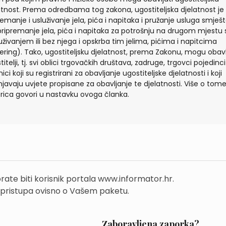
atnost. Prema odredbama tog zakona, ugostiteljska djelatnost je
remanje i usluživanje jela, pića i napitaka i pružanje usluga smješt
i pripremanje jela, pića i napitaka za potrošnju na drugom mjestu 
uživanjem ili bez njega i opskrba tim jelima, pićima i napitcima
ering). Tako, ugostiteljsku djelatnost, prema Zakonu, mogu obavl
itelji, tj. svi oblici trgovačkih društava, zadruge, trgovci pojedinci 
ici koji su registrirani za obavljanje ugostiteljske djelatnosti i koji
njavaju uvjete propisane za obavljanje te djelatnosti. Više o tom
rica govori u nastavku ovoga članka.
rate biti korisnik portala www.informator.hr.
 pristupa ovisno o Vašem paketu.
Zaboravljena zaporka?