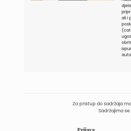
djel
prip
ali 
posl
(cat
ugost
obrtn
ispu
auto
Za pristup do sadržaja mo
Sadržajima se
Prijava