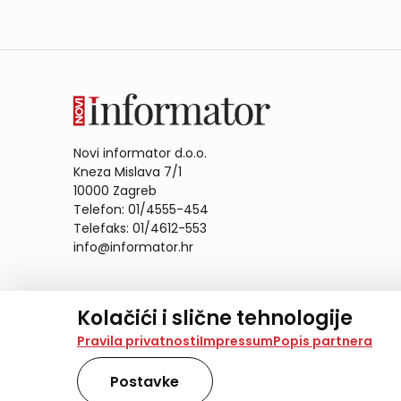
Novi informator d.o.o.
Kneza Mislava 7/1
10000 Zagreb
Telefon: 01/4555-454
Telefaks: 01/4612-553
info@informator.hr
PRATITE NAS:
Kolačići i slične tehnologije
Na našoj web stranici koristimo kolačiće i slične te
Pravila privatnosti
Impressum
Popis partnera
analiziramo promet na stranici te prikazujemo sadržaje
također koriste ove tehnologije.
Postavke
Odabirom opcije „Samo nužno“ prihvaćate samo one ko