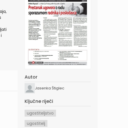
aja,
s
jati
i
e
Autor
Jasenka Štiglec
Ključne riječi
ugostiteljstvo
ugostitelj