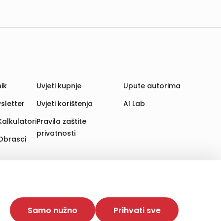
ik
Uvjeti kupnje
Upute autorima
sletter
Uvjeti korištenja
AI Lab
Kalkulatori
Pravila zaštite
privatnosti
Obrasci
aju. Time poboljšavamo korisničko iskustvo,
 više web stranica i uređaja u tu svrhu. Naši partneri
Samo nužno
Prihvati sve
e. Opcija „Prihvati sve“ omogućuje postavljanje i