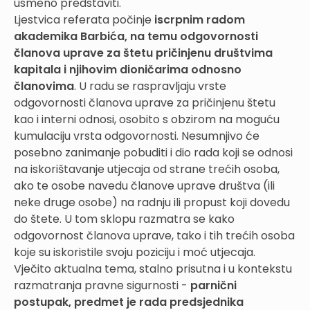
usmeno predstaviti.
Ljestvica referata počinje
iscrpnim radom
akademika Barbića, na temu odgovornosti
članova uprave za štetu pričinjenu društvima
kapitala i njihovim dioničarima odnosno
članovima
. U radu se raspravljaju vrste
odgovornosti članova uprave za pričinjenu štetu
kao i interni odnosi, osobito s obzirom na moguću
kumulaciju vrsta odgovornosti. Nesumnjivo će
posebno zanimanje pobuditi i dio rada koji se odnosi
na iskorištavanje utjecaja od strane trećih osoba,
ako te osobe navedu članove uprave društva (ili
neke druge osobe) na radnju ili propust koji dovedu
do štete. U tom sklopu razmatra se kako
odgovornost članova uprave, tako i tih trećih osoba
koje su iskoristile svoju poziciju i moć utjecaja.
Vječito aktualna tema, stalno prisutna i u kontekstu
razmatranja pravne sigurnosti -
parnični
postupak, predmet je rada predsjednika