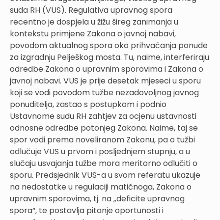
suda RH (VUS). Regulativa upravnog spora
recentno je dospjela u žižu šireg zanimanja u
kontekstu primjene Zakona o javnoj nabavi,
povodom aktualnog spora oko prihvaćanja ponude
za izgradnju Pelješkog mosta. Tu, naime, interferiraju
odredbe Zakona o upravnim sporovima i Zakona o
javnoj nabavi. VUS je prije desetak mjeseci u sporu
koji se vodi povodom tužbe nezadovoljnog javnog
ponuditelja, zastao s postupkom i podnio
Ustavnome sudu RH zahtjev za ocjenu ustavnosti
odnosne odredbe potonjeg Zakona. Naime, taj se
spor vodi prema noveliranom Zakonu, pa o tužbi
odlučuje VUS u prvom i posljednjem stupnju, a u
slučaju usvajanja tužbe mora meritorno odlučiti o
sporu. Predsjednik VUS-a u svom referatu ukazuje
na nedostatke u regulaciji matičnoga, Zakona o
upravnim sporovima, tj. na „deficite upravnog
spora“, te postavlja pitanje oportunosti i