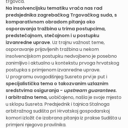
trgovca.
Na insolvencijsku tematiku vraća nas rad
predsjednika zagrebačkog Trgovačkog suda, s
komparativnom obradom pitanja oko
osporavanja tražbina u trima postupcima,
predstečajnom, stečajnom i u postupku
izvanredne uprave
. Uz trajnu važnost teme,
osporavanje prijavljenih tražbina u nekom
insolvencijskom postupku nedvojbeno je posebno
zanimljivo i aktualno u kontekstu prvoga hrvatskog
postupka s primjenom izvanredne uprave.
U programu ovogodišnjeg Susreta prvi je put i
specijalistička tema o takozvanim uzlaznim
sredstvima osiguranja -
upstream guarantees
.
I arbitražna tema,
uobičajeno, našla je svoje mjesto
u sklopu Susreta. Predsjednik i tajnica Stalnoga
arbitražnog sudišta pri Hrvatskoj gospodarskoj
komori izložit će izabrana pitanja iz prakse Sudišta u
primjeni njegova pravilnika.