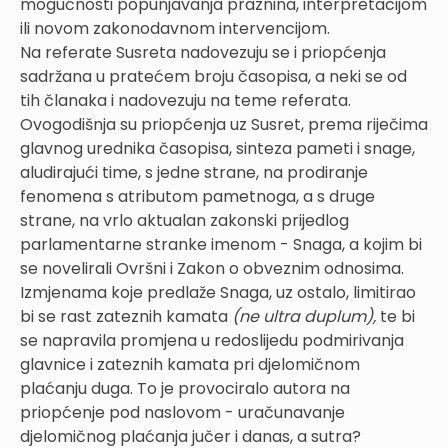
mogućnosti popunjavanja praznina, interpretacijom
ili novom zakonodavnom intervencijom.
Na referate Susreta nadovezuju se i priopćenja
sadržana u pratećem broju časopisa, a neki se od
tih članaka i nadovezuju na teme referata.
Ovogodišnja su priopćenja uz Susret, prema riječima
glavnog urednika časopisa, sinteza pameti i snage,
aludirajući time, s jedne strane, na prodiranje
fenomena s atributom pametnoga, a s druge
strane, na vrlo aktualan zakonski prijedlog
parlamentarne stranke imenom - Snaga, a kojim bi
se novelirali Ovršni i Zakon o obveznim odnosima.
Izmjenama koje predlaže Snaga, uz ostalo, limitirao
bi se rast zateznih kamata
(ne ultra duplum),
te bi
se napravila promjena u redoslijedu podmirivanja
glavnice i zateznih kamata pri djelomičnom
plaćanju duga. To je provociralo autora na
priopćenje pod naslovom - uračunavanje
djelomičnog plaćanja jučer i danas, a sutra?