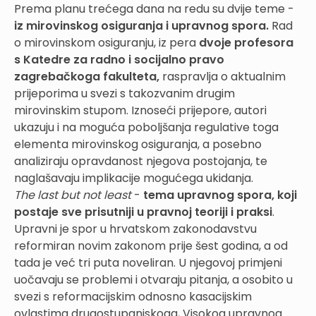
Prema planu trećega dana na redu su dvije teme -
iz mirovinskog osiguranja i upravnog spora.
Rad
o mirovinskom osiguranju, iz pera
dvoje profesora
s Katedre za radno i socijalno pravo
zagrebačkoga fakulteta,
raspravlja o aktualnim
prijeporima u svezi s takozvanim drugim
mirovinskim stupom. Iznoseći prijepore, autori
ukazuju i na moguća poboljšanja regulative toga
elementa mirovinskog osiguranja, a posebno
analiziraju opravdanost njegova postojanja, te
naglašavaju implikacije mogućega ukidanja.
The last but not least
-
tema upravnog spora, koji
postaje sve prisutniji u pravnoj teoriji i praksi
.
Upravni je spor u hrvatskom zakonodavstvu
reformiran novim zakonom prije šest godina, a od
tada je već tri puta noveliran. U njegovoj primjeni
uočavaju se problemi i otvaraju pitanja, a osobito u
svezi s reformacijskim odnosno kasacijskim
ovlastima drugostupanjskoga, Visokog upravnog