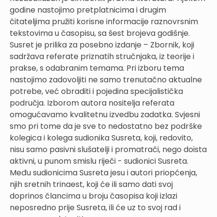
godine nastojimo pretplatnicima i drugim
čitateljima pružiti korisne informacije raznovrsnim
tekstovima u časopisu, sa šest brojeva godišnje.
Susret je prilika za posebno izdanje – Zbornik, koji
sadržava referate priznatih stručnjaka, iz teorije i
prakse, s odabranim temama. Pri izboru tema
nastojimo zadovoljiti ne samo trenutačno aktualne
potrebe, već obraditi i pojedina specijalistička
područja. Izborom autora nositelja referata
omogućavamo kvalitetnu izvedbu zadatka. Svjesni
smo pri tome da je sve to nedostatno bez podrške
kolegica i kolega sudionika Susreta, koji, redovito,
nisu samo pasivni slušatelji i promatrači, nego doista
aktivni, u punom smislu riječi - sudionici Susreta.
Među sudionicima Susreta jesu i autori priopćenja,
njih sretnih trinaest, koji će ili samo dati svoj
doprinos člancima u broju časopisa koji izlazi
neposredno prije Susreta, ili će uz to svoj rad i