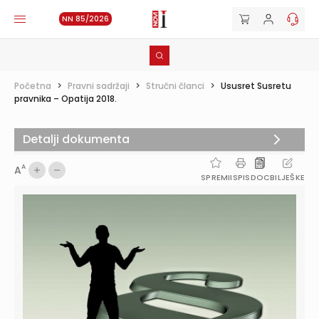
NN 85/2026
Početna
>
Pravni sadržaji
>
Stručni članci
>
Ususret Susretu
pravnika – Opatija 2018.
Detalji dokumenta
A
A
SPREMI
ISPIS
DOC
BILJEŠKE