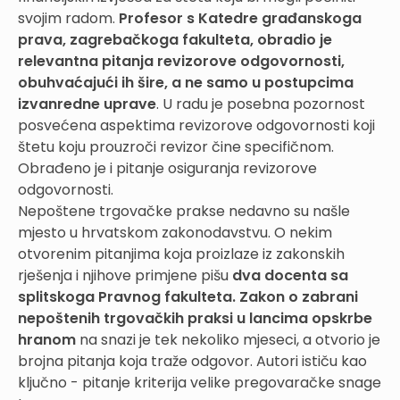
svojim radom.
Profesor s Katedre građanskoga
prava, zagrebačkoga fakulteta, obradio je
relevantna pitanja revizorove odgovornosti,
obuhvaćajući ih šire, a ne samo u postupcima
izvanredne uprave
. U radu je posebna pozornost
posvećena aspektima revizorove odgovornosti koji
štetu koju prouzroči revizor čine specifičnom.
Obrađeno je i pitanje osiguranja revizorove
odgovornosti.
Nepoštene trgovačke prakse nedavno su našle
mjesto u hrvatskom zakonodavstvu. O nekim
otvorenim pitanjima koja proizlaze iz zakonskih
rješenja i njihove primjene pišu
dva docenta sa
splitskoga Pravnog fakulteta.
Zakon o zabrani
nepoštenih trgovačkih praksi u lancima opskrbe
hranom
na snazi je tek nekoliko mjeseci, a otvorio je
brojna pitanja koja traže odgovor. Autori ističu kao
ključno - pitanje kriterija velike pregovaračke snage