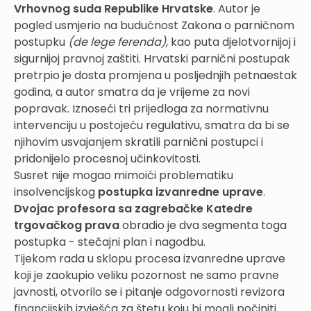
Vrhovnog suda Republike Hrvatske
. Autor je
pogled usmjerio na budućnost Zakona o parničnom
postupku
(de lege ferenda),
kao puta djelotvornijoj i
sigurnijoj pravnoj zaštiti. Hrvatski parnični postupak
pretrpio je dosta promjena u posljednjih petnaestak
godina, a autor smatra da je vrijeme za novi
popravak. Iznoseći tri prijedloga za normativnu
intervenciju u postojeću regulativu, smatra da bi se
njihovim usvajanjem skratili parnični postupci i
pridonijelo procesnoj učinkovitosti.
Susret nije mogao mimoići problematiku
insolvencijskog
postupka izvanredne uprave
.
Dvojac profesora sa zagrebačke Katedre
trgovačkog prava
obradio je dva segmenta toga
postupka - stečajni plan i nagodbu.
Tijekom rada u sklopu procesa izvanredne uprave
koji je zaokupio veliku pozornost ne samo pravne
javnosti, otvorilo se i pitanje odgovornosti revizora
financijskih izvješća za štetu koju bi mogli počiniti