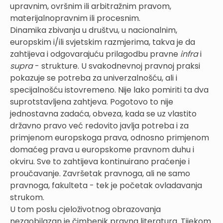
upravnim, ovršnim ili arbitražnim pravom,
materijalnopravnim ili procesnim.
Dinamika zbivanja u društvu, u nacionalnim,
europskim i/ili svjetskim razmjerima, takva je da
zahtijeva i odgovarajuću prilagodbu pravne
infra
i
supra
- strukture. U svakodnevnoj pravnoj praksi
pokazuje se potreba za univerzalnošću, ali i
specijalnošću istovremeno. Nije lako pomiriti ta dva
suprotstavljena zahtjeva. Pogotovo to nije
jednostavna zadaća, obveza, kada se uz vlastito
državno pravo već redovito javlja potreba i za
primjenom europskoga prava, odnosno primjenom
domaćeg prava u europskome pravnom duhu i
okviru. Sve to zahtijeva kontinuirano praćenje i
proučavanje. Završetak pravnoga, ali ne samo
pravnoga, fakulteta - tek je početak ovladavanja
strukom.
U tom poslu cjeloživotnog obrazovanja
nezaobilazan je čimbenik pravna literatura. Tijekom