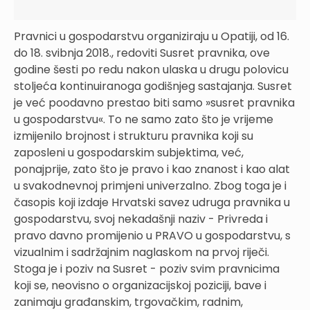
Pravnici u gospodarstvu organiziraju u Opatiji, od 16.
do 18. svibnja 2018., redoviti Susret pravnika, ove
godine šesti po redu nakon ulaska u drugu polovicu
stoljeća kontinuiranoga godišnjeg sastajanja. Susret
je već poodavno prestao biti samo »susret pravnika
u gospodarstvu«. To ne samo zato što je vrijeme
izmijenilo brojnost i strukturu pravnika koji su
zaposleni u gospodarskim subjektima, već,
ponajprije, zato što je pravo i kao znanost i kao alat
u svakodnevnoj primjeni univerzalno. Zbog toga je i
časopis koji izdaje Hrvatski savez udruga pravnika u
gospodarstvu, svoj nekadašnji naziv - Privreda i
pravo davno promijenio u PRAVO u gospodarstvu, s
vizualnim i sadržajnim naglaskom na prvoj riječi.
Stoga je i poziv na Susret - poziv svim pravnicima
koji se, neovisno o organizacijskoj poziciji, bave i
zanimaju građanskim, trgovačkim, radnim,