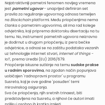
Najatraktivniji pametni fenomen novijeg vremena
jest
pametni ugovor
- unaprijed definiran set
pravila za reguliranje ugovornog odnosa temeljen
na
Blockchain
platformi. Među priopćenjima nema
članka o pametnim ugovorima, ali ima rad kolege
odvjetnika, koji priprema doktorsku disertaciju na tu
temu. No, instrument pametnih ugovora neizravno
je dodirnut u drugom priopćenju, iz pera bečke
odvjetnice, a odnosi se na zaštitu podataka vezanih
uz tehnologije internet stvari,
internet of things -
IoT, prema Uredbi (EU) 2016/679.
Priopćenje iskusne sutkinje na temu
sudske prakse
u radnim sporovima
, na zgodan način popunjava
uobičajen 'radnopravni prostor' u programu
Susreta, koji je ove godine 'posuđen' temi
mirovinskog osiguranja.
Sva će priopćenja, njih sretnih trinaest, biti
predstavljena na Susretu, a njihovi će autori imati
priliku i osobno ih kratko iznijeti.