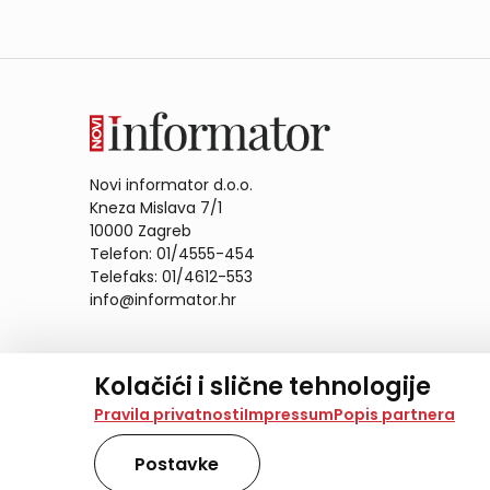
Novi informator d.o.o.
Kneza Mislava 7/1
10000 Zagreb
Telefon: 01/4555-454
Telefaks: 01/4612-553
info@informator.hr
PRATITE NAS:
Kolačići i slične tehnologije
Na našoj web stranici koristimo kolačiće i slične te
Pravila privatnosti
Impressum
Popis partnera
analiziramo promet na stranici te prikazujemo sadržaje
također koriste ove tehnologije.
Postavke
Odabirom opcije „Samo nužno“ prihvaćate samo one ko