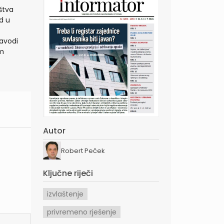
ištva
d u
navodi
om
Autor
Robert Peček
Ključne riječi
izvlaštenje
privremeno rješenje