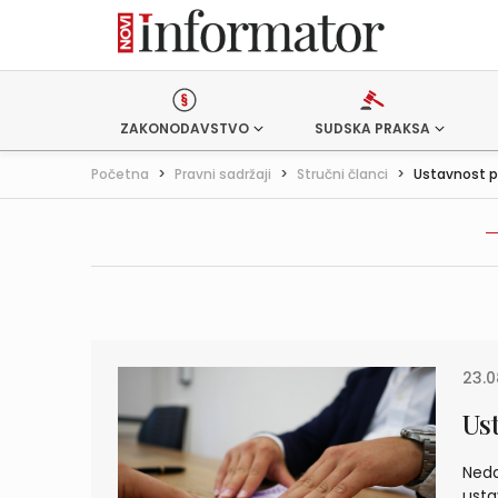
ZAKONODAVSTVO
SUDSKA PRAKSA
Početna
>
Pravni sadržaji
>
Stručni članci
>
Ustavnost pr
23.0
Us
Neda
usta