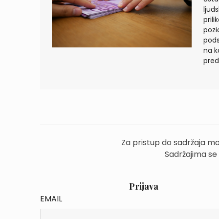
ljud
pril
pozi
pods
na k
pre
Za pristup do sadržaja mo
Sadržajima se
Prijava
EMAIL