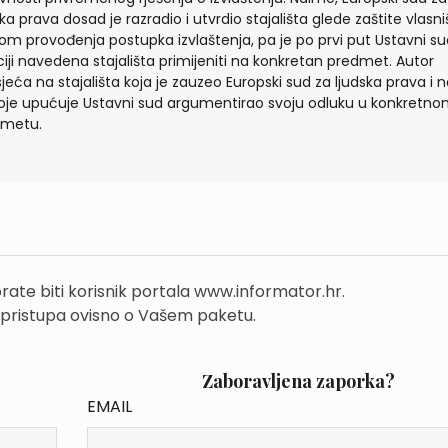
ska prava dosad je razradio i utvrdio stajališta glede zaštite vlasn
ikom provođenja postupka izvlaštenja, pa je po prvi put Ustavni su
ciji navedena stajališta primijeniti na konkretan predmet. Autor
jeća na stajališta koja je zauzeo Europski sud za ljudska prava i 
oje upućuje Ustavni sud argumentirao svoju odluku u konkretn
dmetu.
rate biti korisnik portala www.informator.hr.
 pristupa ovisno o Vašem paketu.
Zaboravljena zaporka?
EMAIL