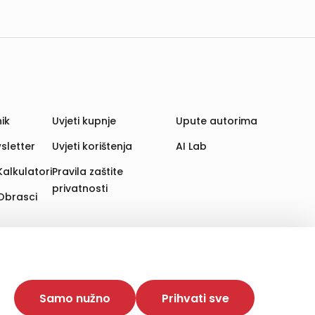
ik
Uvjeti kupnje
Upute autorima
sletter
Uvjeti korištenja
AI Lab
Kalkulatori
Pravila zaštite
privatnosti
Obrasci
aju. Time poboljšavamo korisničko iskustvo,
 više web stranica i uređaja u tu svrhu. Naši partneri
Samo nužno
Prihvati sve
e. Opcija „Prihvati sve“ omogućuje postavljanje i