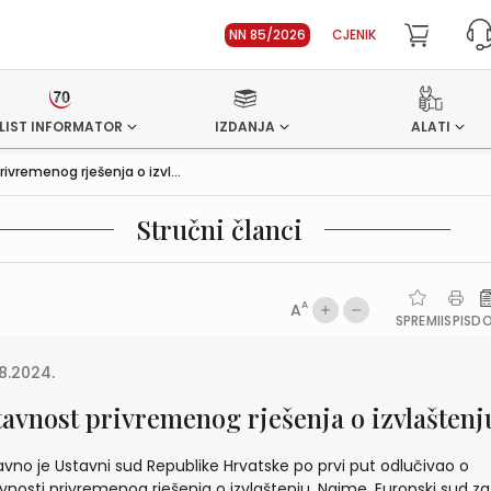
NN 85/2026
CJENIK
LIST INFORMATOR
IZDANJA
ALATI
ivremenog rješenja o izvl...
Stručni članci
A
A
SPREMI
ISPIS
D
8.2024.
tavnost privremenog rješenja o izvlaštenj
vno je Ustavni sud Republike Hrvatske po prvi put odlučivao o
vnosti privremenog rješenja o izvlaštenju. Naime, Europski sud za