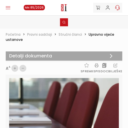
NN 85/2026
Početna
>
Pravni sadržaji
>
Stručni članci
>
Upravno vijeće
ustanove
Detalji dokumenta
A
A
SPREMI
ISPIS
DOC
BILJEŠKE