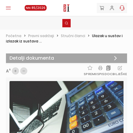
NN 85/2026
Početna
>
Pravni sadržaji
>
Stručni članci
>
Ulazak u sustav i
izlazak iz sustava ...
Detalji dokumenta
A
A
SPREMI
ISPIS
DOC
BILJEŠKE