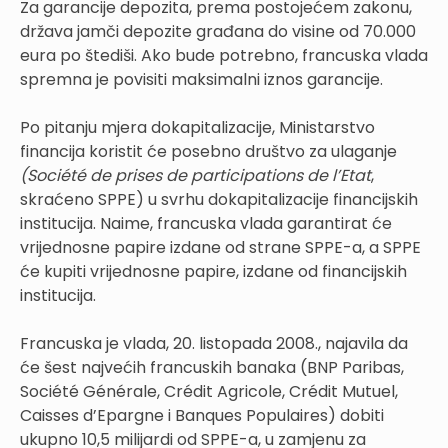
Za garancije depozita, prema postojećem zakonu,
država jamči depozite građana do visine od 70.000
eura po štediši. Ako bude potrebno, francuska vlada
spremna je povisiti maksimalni iznos garancije.
Po pitanju mjera dokapitalizacije, Ministarstvo
financija koristit će posebno društvo za ulaganje
(Société de prises de participations de l’Etat
,
skraćeno SPPE) u svrhu dokapitalizacije financijskih
institucija. Naime, francuska vlada garantirat će
vrijednosne papire izdane od strane SPPE-a, a SPPE
će kupiti vrijednosne papire, izdane od financijskih
institucija.
Francuska je vlada, 20. listopada 2008., najavila da
će šest najvećih francuskih banaka (BNP Paribas,
Société Générale, Crédit Agricole, Crédit Mutuel,
Caisses d’Epargne i Banques Populaires) dobiti
ukupno 10,5 milijardi od SPPE-a, u zamjenu za