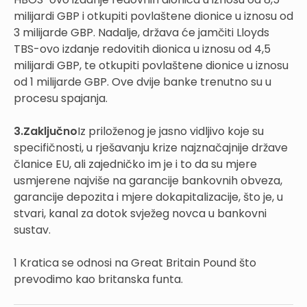
milijardi GBP i otkupiti povlaštene dionice u iznosu od
3 milijarde GBP. Nadalje, država će jamčiti Lloyds
TBS-ovo izdanje redovitih dionica u iznosu od 4,5
milijardi GBP, te otkupiti povlaštene dionice u iznosu
od 1 milijarde GBP. Ove dvije banke trenutno su u
procesu spajanja.
3.Zaključno
Iz priloženog je jasno vidljivo koje su
specifičnosti, u rješavanju krize najznačajnije države
članice EU, ali zajedničko im je i to da su mjere
usmjerene najviše na garancije bankovnih obveza,
garancije depozita i mjere dokapitalizacije, što je, u
stvari, kanal za dotok svježeg novca u bankovni
sustav.
1 Kratica se odnosi na Great Britain Pound što
prevodimo kao britanska funta.