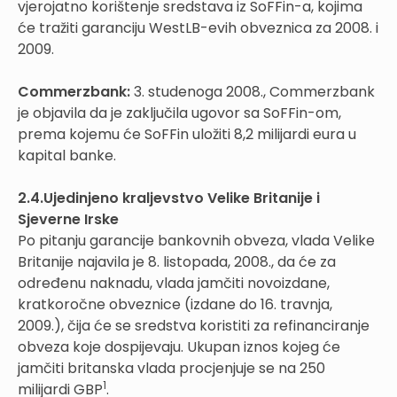
vjerojatno korištenje sredstava iz SoFFin-a, kojima
će tražiti garanciju WestLB-evih obveznica za 2008. i
2009.
Commerzbank:
3. studenoga 2008., Commerzbank
je objavila da je zaključila ugovor sa SoFFin-om,
prema kojemu će SoFFin uložiti 8,2 milijardi eura u
kapital banke.
2.4.Ujedinjeno kraljevstvo Velike Britanije i
Sjeverne Irske
Po pitanju garancije bankovnih obveza, vlada Velike
Britanije najavila je 8. listopada, 2008., da će za
određenu naknadu, vlada jamčiti novoizdane,
kratkoročne obveznice (izdane do 16. travnja,
2009.), čija će se sredstva koristiti za refinanciranje
obveza koje dospijevaju. Ukupan iznos kojeg će
jamčiti britanska vlada procjenjuje se na 250
1
milijardi GBP
.