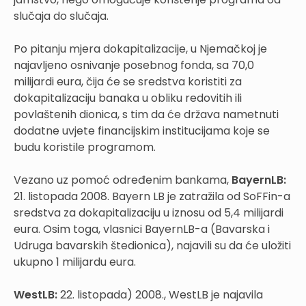
slučaja do slučaja.
Po pitanju mjera dokapitalizacije, u Njemačkoj je
najavljeno osnivanje posebnog fonda, sa 70,0
milijardi eura, čija će se sredstva koristiti za
dokapitalizaciju banaka u obliku redovitih ili
povlaštenih dionica, s tim da će država nametnuti
dodatne uvjete financijskim institucijama koje se
budu koristile programom.
Vezano uz pomoć određenim bankama,
BayernLB:
21. listopada 2008. Bayern LB je zatražila od SoFFin-a
sredstva za dokapitalizaciju u iznosu od 5,4 milijardi
eura. Osim toga, vlasnici BayernLB-a (Bavarska i
Udruga bavarskih štedionica), najavili su da će uložiti
ukupno 1 milijardu eura.
WestLB:
22. listopada) 2008., WestLB je najavila