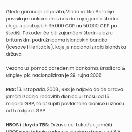
Glede garancije depozita, Vlada Velike Britanije
povisila je maksimalni iznos do kojeg jamči štedne
uloge s postojećih 35.000 GBP na 50.000 GBP po
štediši. Također će biti zajamčeni štedni ulozi u
britanskim podružnicama islandskih banaka
(Icesave i Heritable), koje je nacionalizirala islandska
država.
Vezano uz pomoć određenim bankama, Bradford &
Bingley plc nacionaliziran je 29. rujna 2008.
RBS:
13. listopada, 2008., RBS je najavio da će država
jamčiti izdanje redovitih dionica u iznosu od 15
milijardi GBP, te otkupiti povlaštene dionice u iznosu
od 5 milijardi GBP.
HBOS i Lloyds TBS:
Država će, također, jamčiti
HBOS-ovo izdanje redovnih dionica u iznosu od 8,5