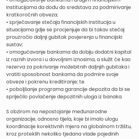
institucijama da dođu do sredstava za podmirivanje
kratkoročnih obveza;
• sprječavanje stečaja financijskih institucija u
situacijama gdje se procjenjuje da bi takav stečaj
prouzročio daljnji gubitak povjerenja u financijski
sustav;
• omogućavanje bankama da dobiju dodatni kapital
iz raznih izvora i u dovoljnim iznosima, a služit će kao
rezerva za pokrivanje možebitnih daljnjih gubitaka i
vratiti sposobnost bankama da podmire svoje
obveze i pokrenu kreditiranje; te
• poboljšanje programa garancije depozita da bi se
spriječilo povlačenje depozitnih uloga iz banaka.
S obzirom na nepostojanje međunarodne
organizacije, odnosno tijela, koje bi imalo ulogu
koordinacije korektivnih mjera na globalnom tržištu,
kroz proteklih nekoliko tjedana vlade pojedinih