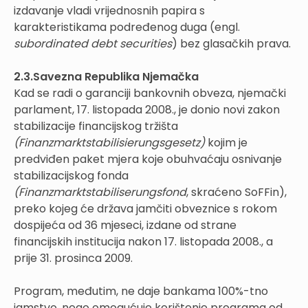
izdavanje vladi vrijednosnih papira s
karakteristikama podređenog duga (engl.
subordinated debt securities
) bez glasačkih prava.
2.3.Savezna Republika Njemačka
Kad se radi o garanciji bankovnih obveza, njemački
parlament, 17. listopada 2008., je donio novi zakon
stabilizacije financijskog tržišta
(Finanzmarktstabilisierungsgesetz)
kojim je
predviđen paket mjera koje obuhvaćaju osnivanje
stabilizacijskog fonda
(Finanzmarktstabiliserungsfond
, skraćeno SoFFin),
preko kojeg će država jamčiti obveznice s rokom
dospijeća od 36 mjeseci, izdane od strane
financijskih institucija nakon 17. listopada 2008., a
prije 31. prosinca 2009.
Program, međutim, ne daje bankama 100%-tno
jamstvo, nego omogućuje korištenje programa od