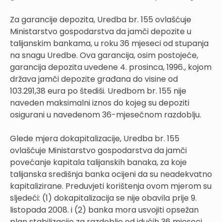
Za garancije depozita, Uredba br. 155 ovlašćuje
Ministarstvo gospodarstva da jamči depozite u
talijanskim bankama, u roku 36 mjeseci od stupanja
na snagu Uredbe. Ova garancija, osim postojeće,
garancija depozita uvedene 4. prosinca, 1996., kojom
država jamči depozite građana do visine od
103.291,38 eura po štediši. Uredbom br. 155 nije
naveden maksimalni iznos do kojeg su depoziti
osigurani u navedenom 36-mjesečnom razdoblju.
Glede mjera dokapitalizacije, Uredba br. 155
ovlašćuje Ministarstvo gospodarstva da jamči
povećanje kapitala talijanskih banaka, za koje
talijanska središnja banka ocijeni da su neadekvatno
kapitalizirane. Preduvjeti korištenja ovom mjerom su
sljedeći: (1) dokapitalizacija se nije obavila prije 9.
listopada 2008. i (2) banka mora usvojiti opsežan
plan stabilizacije za razdoblje od idućih 36 mjeseci.