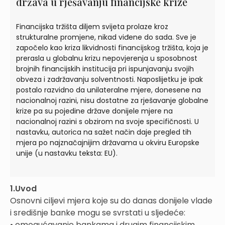
država u rješavanju financijske krize
Financijska tržišta diljem svijeta prolaze kroz
strukturalne promjene, nikad viđene do sada. Sve je
započelo kao kriza likvidnosti financijskog tržišta, koja je
prerasla u globalnu krizu nepovjerenja u sposobnost
brojnih financijskih institucija pri ispunjavanju svojih
obveza i zadržavanju solventnosti. Naposlijetku je ipak
postalo razvidno da unilateralne mjere, donesene na
nacionalnoj razini, nisu dostatne za rješavanje globalne
krize pa su pojedine države donijele mjere na
nacionalnoj razini s obzirom na svoje specifičnosti. U
nastavku, autorica na sažet način daje pregled tih
mjera po najznačajnijim državama u okviru Europske
unije (u nastavku teksta: EU).
1.Uvod
Osnovni ciljevi mjera koje su do danas donijele vlade
i središnje banke mogu se svrstati u sljedeće:
• omogućavanje bankama i drugim financijskim