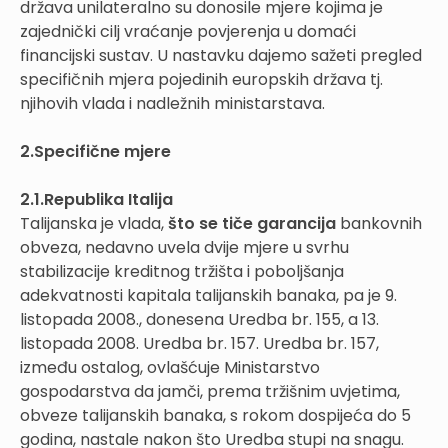
država unilateralno su donosile mjere kojima je
zajednički cilj vraćanje povjerenja u domaći
financijski sustav. U nastavku dajemo sažeti pregled
specifičnih mjera pojedinih europskih država tj.
njihovih vlada i nadležnih ministarstava.
2.Specifične mjere
2.1.Republika Italija
Talijanska je vlada,
što se tiče garancija
bankovnih
obveza, nedavno uvela dvije mjere u svrhu
stabilizacije kreditnog tržišta i poboljšanja
adekvatnosti kapitala talijanskih banaka, pa je 9.
listopada 2008., donesena Uredba br. 155, a 13.
listopada 2008. Uredba br. 157. Uredba br. 157,
između ostalog, ovlašćuje Ministarstvo
gospodarstva da jamči, prema tržišnim uvjetima,
obveze talijanskih banaka, s rokom dospijeća do 5
godina, nastale nakon što Uredba stupi na snagu.