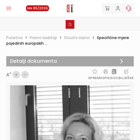
NN 85/2026
Početna
>
Pravni sadržaji
>
Stručni članci
>
Specifične mjere
pojedinih europskih ...
Detalji dokumenta
A
A
SPREMI
ISPIS
DOC
BILJEŠKE