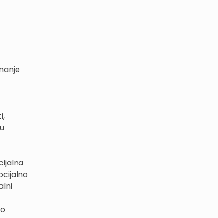
 manje
i,
đu
cijalna
ocijalno
alni
 o