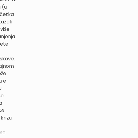
 (u
očetka
kazali
više
anjenja
zete
oškove.
rajnom
ože
tre
U
ne
a
će
 krizu.
lne