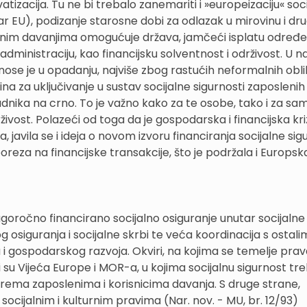
ivatizacija. Tu ne bi trebalo zanemariti i »europeizaciju« soci
 EU), podizanje starosne dobi za odlazak u mirovinu i dr
jezinim davanjima omogućuje država, jamčeći isplatu određe
administraciju, kao financijsku solventnost i održivost. U
inose je u opadanju, najviše zbog rastućih neformalnih obli
na za uključivanje u sustav socijalne sigurnosti zaposlenih
nika na crno. To je važno kako za te osobe, tako i za sa
rživost. Polazeći od toga da je gospodarska i financijska kr
javila se i ideja o novom izvoru financiranja socijalne sig
za na financijske transakcije, što je podržala i Europsk
dugoročno financirano socijalno osiguranje unutar socijalne
 osiguranja i socijalne skrbi te veća koordinacija s ostali
 i gospodarskog razvoja. Okviri, na kojima se temelje prava
i su Vijeća Europe i MOR-a, u kojima socijalnu sigurnost tr
e prema zaposlenima i korisnicima davanja. S druge strane,
jalnim i kulturnim pravima (Nar. nov. - MU, br. 12/93)