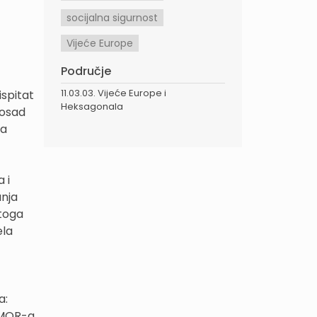
socijalna sigurnost
Vijeće Europe
Područje
11.03.03. Vijeće Europe i
ispitat
Heksagonala
dosad
za
 i
anja
 toga
ela
a:
 MOR-a.