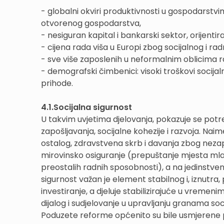
- globalni okviri produktivnosti u gospodarstvi
otvorenog gospodarstva,
- nesiguran kapital i bankarski sektor, orijenti
- cijena rada viša u Europi zbog socijalnog i r
- sve više zaposlenih u neformalnim oblicima rad
- demografski čimbenici: visoki troškovi socijal
prihode.
4.1.Socijalna sigurnost
U takvim uvjetima djelovanja, pokazuje se potre
zapošljavanja, socijalne kohezije i razvoja. Nai
ostalog, zdravstvena skrb i davanja zbog neza
mirovinsko osiguranje (prepuštanje mjesta mlađo
preostalih radnih sposobnosti), a na jedinstvenos
sigurnost važan je element stabilnog i, iznutra
investiranje, a djeluje stabilizirajuće u vremen
dijalog i sudjelovanje u upravljanju granama soc
Poduzete reforme općenito su bile usmjerene pr