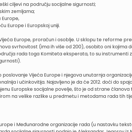
ki ciljevi na području socijalne sigurnosti;
opskim zemljama;
a Europe,
ću Europe i Europskoj uniji.
Vijeća Europe, proračun i osoblje. U sklopu te reforme pre
ihova svrhovitost (ima ih više od 200), osobito oni kojima 
 područja rada toga Komiteta eksperata, to su instrumenti 
gurnosti).
 poslovanje Vijeća Europe i njegova unutarnja organizacija
alnija i učinkovitija. Najavljeno je da će 2012. doći do spaj
nu Europske socijalne povelje, što je od strane članova
rom na velike razlike u predmetu i metodama rada tih tij
Europe i Međunarodne organizacije rada (u nastavku tekst
rda socijalne sigurnosti podnio je Aleksandar Jegorov iz