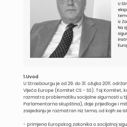
U St
eksp
tema
iz Z
Na s
sigu
inst
Europ
1.Uvod
U Strasbourgu je od 29. do 31. ožujka 2011. odr
Vijeća Europe (Komitet CS - SS). Taj Komitet, koj
razmatra problematiku socijalne sigurnosti u t
Parlamentarna skupština), daje prijedloge i miš
zasjedanju je razmatran niz tema, od kojih se ist
- primjena Europskog zakonika o socijalnoj sigu