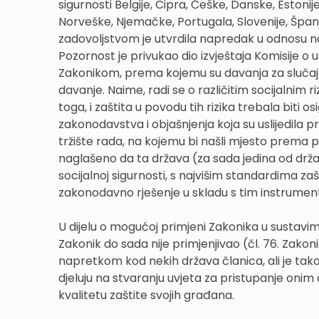
sigurnosti Belgije, Cipra, Češke, Danske, Estoni
Norveške, Njemačke, Portugala, Slovenije, Španjol
zadovoljstvom je utvrdila napredak u odnosu na
Pozornost je privukao dio izvještaja Komisije 
Zakonikom, prema kojemu su davanja za slučaj 
davanje. Naime, radi se o različitim socijalnim ri
toga, i zaštita u povodu tih rizika trebala biti 
zakonodavstva i objašnjenja koja su uslijedila pro
tržište rada, na kojemu bi našli mjesto prema p
naglašeno da ta država (za sada jedina od drža
socijalnoj sigurnosti, s najvišim standardima za
zakonodavno rješenje u skladu s tim instrume
U dijelu o mogućoj primjeni Zakonika u sustavi
Zakonik do sada nije primjenjivao (čl. 76. Zakon
napretkom kod nekih država članica, ali je tak
djeluju na stvaranju uvjeta za pristupanje onim 
kvalitetu zaštite svojih građana.