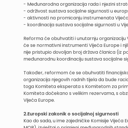
- Međunarodna organizacija rada i njezini strateš
- održivost sustava socijalne sigurnosti u eur
- aktivnosti na promicanju instrumenata Vijeć
- koordinacija sustava socijalne sigurnosti u Vije
Reforma će obuhvatiti i unutarnju organizaciju 
će se normativni instrumenti Vijeća Europe i nj
nije pristupio dovoljan broj država članica (iz
međunarodnu koordinaciju sustava socijalne si
Također, reformom će se obuhvatiti financijsko
organizacija njegovih radnih tijela da bude racion
toga Komiteta eksperata s Komitetom za primje
Komiteta dočekano s velikim rezervama, s obzi
Vijeća Europe.
2.Europski zakonik o socijalnoj sigurnosti
Kao do sada, u ime zajedničke Komisije Vijeća 
MOR), izvještaj o primjeni međunarodnih standa