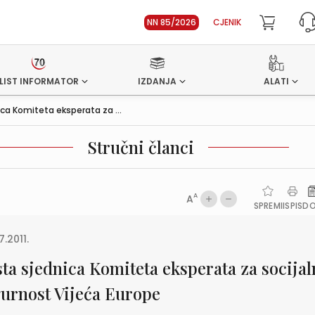
NN 85/2026
CJENIK
LIST INFORMATOR
IZDANJA
ALATI
ca Komiteta eksperata za ...
Stručni članci
A
A
SPREMI
ISPIS
D
7.2011.
sta sjednica Komiteta eksperata za socija
gurnost Vijeća Europe