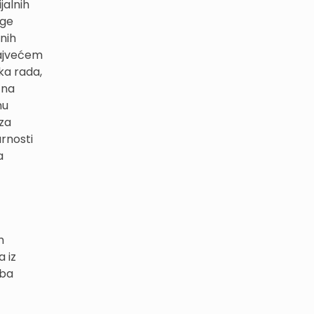
jalnih
uge
nih
 najvećem
ka rada,
 na
mu
iza
urnosti
a
m
 iz
eba