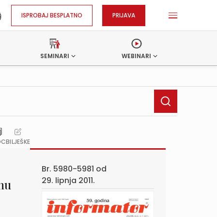
ISPROBAJ BESPLATNO
PRIJAVA
SEMINARI
WEBINARI
OC
BILJEŠKE
Br. 5980-5981 od
29. lipnja 2011.
lnu