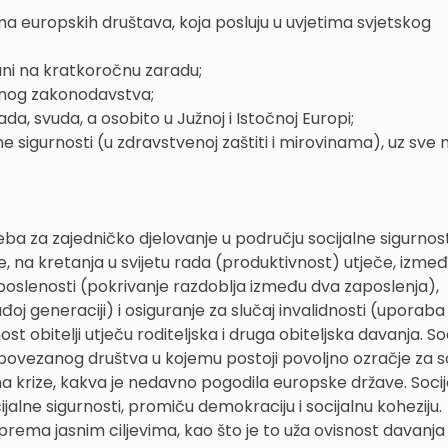
ma europskih društava, koja posluju u uvjetima svjetskog
rani na kratkoročnu zaradu;
adnog zakonodavstva;
a, svuda, a osobito u Južnoj i Istočnoj Europi;
ne sigurnosti (u zdravstvenoj zaštiti i mirovinama), uz sve
ba za zajedničko djelovanje u području socijalne sigurnost
me, na kretanja u svijetu rada (produktivnost) utječe, izme
poslenosti (pokrivanje razdoblja između dva zaposlenja),
j generaciji) i osiguranje za slučaj invalidnosti (uporaba
t obitelji utječu roditeljska i druga obiteljska davanja. So
, povezanog društva u kojemu postoji povoljno ozračje za s
ima krize, kakva je nedavno pogodila europske države. Socij
ijalne sigurnosti, promiču demokraciju i socijalnu koheziju.
ema jasnim ciljevima, kao što je to uža ovisnost davanja