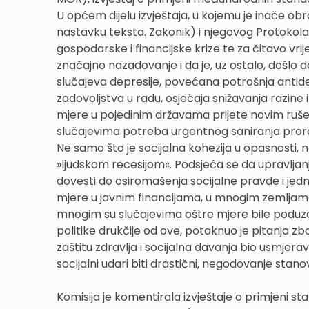
U općem dijelu izvještaja, u kojemu je inače ob
nastavku teksta. Zakonik) i njegovog Protokola
gospodarske i financijske krize te za čitavo vrij
značajno nazadovanje i da je, uz ostalo, došl
slučajeva depresije, povećana potrošnja antide
zadovoljstva u radu, osjećaja snižavanja razine i 
mjere u pojedinim državama prijete novim rušen
slučajevima potreba urgentnog saniranja prora
Ne samo što je socijalna kohezija u opasnost
»ljudskom recesijom«. Podsjeća se da upravljanj
dovesti do osiromašenja socijalne pravde i jedn
mjere u javnim financijama, u mnogim zemljama 
mnogim su slučajevima oštre mjere bile poduzete
politike drukčije od ove, potaknuo je pitanja
zaštitu zdravlja i socijalna davanja bio usmjera
socijalni udari biti drastični, negodovanje stano
Komisija je komentirala izvještaje o primjeni st