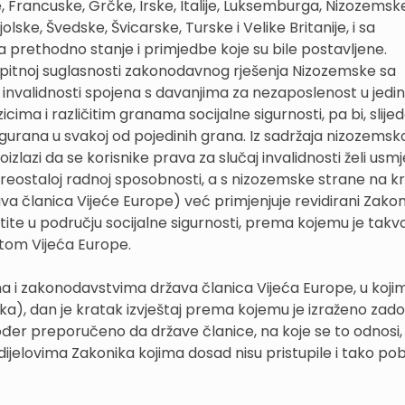
je, Francuske, Grčke, Irske, Italije, Luksemburga, Nizozemsk
ske, Švedske, Švicarske, Turske i Velike Britanije, i sa
 prethodno stanje i primjedbe koje su bile postavljene.
o upitnoj suglasnosti zakonodavnog rješenja Nizozemske sa
invalidnosti spojena s davanjima za nezaposlenost u jedi
zicima i različitim granama socijalne sigurnosti, pa bi, slij
osigurana u svakoj od pojedinih grana. Iz sadržaja nizozems
izlazi da se korisnike prava za slučaj invalidnosti želi usmj
reostaloj radnoj sposobnosti, a s nizozemske strane na kr
va članica Vijeće Europe) već primjenjuje revidirani Zakon
štite u području socijalne sigurnosti, prema kojemu je takv
ntom Vijeća Europe.
ma i zakonodavstvima država članica Vijeća Europe, u kojim
ika), dan je kratak izvještaj prema kojemu je izraženo zado
ođer preporučeno da države članice, na koje se to odnosi, 
dijelovima Zakonika kojima dosad nisu pristupile i tako pob