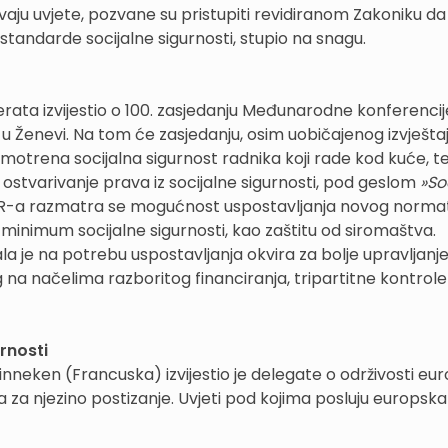
aju uvjete, pozvane su pristupiti revidiranom Zakoniku da 
standarde socijalne sigurnosti, stupio na snagu.
ata izvijestio o 100. zasjedanju Međunarodne konferencij
ju u Ženevi. Na tom će zasjedanju, osim uobičajenog izvješta
motrena socijalna sigurnost radnika koji rade kod kuće, te
i i ostvarivanje prava iz socijalne sigurnosti, pod geslom
»So
R-a razmatra se mogućnost uspostavljanja novog norma
minimum socijalne sigurnosti, kao zaštitu od siromaštva.
la je na potrebu uspostavljanja okvira za bolje upravljanje
g na načelima razboritog financiranja, tripartitne kontrole 
rnosti
nneken (Francuska) izvijestio je delegate o održivosti eu
 za njezino postizanje. Uvjeti pod kojima posluju europska