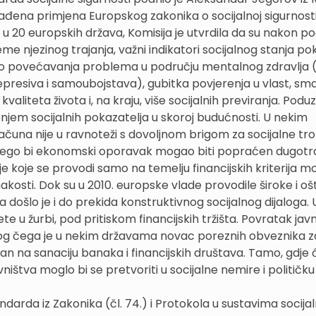
rađena primjena Europskog zakonika o socijalnoj sigurnosti
 u 20 europskih država, Komisija je utvrdila da su nakon p
eme njezinog trajanja, važni indikatori socijalnog stanja po
o do povećavanja problema u području mentalnog zdravlja (
presiva i samoubojstava), gubitka povjerenja u vlast, sm
kvaliteta života i, na kraju, više socijalnih previranja. Podu
jem socijalnih pokazatelja u skoroj budućnosti. U nekim
čuna nije u ravnoteži s dovoljnom brigom za socijalne tr
i, nego bi ekonomski oporavak mogao biti popraćen dugot
e koje se provodi samo na temelju financijskih kriterija m
akosti. Dok su u 2010. europske vlade provodile široke i oš
došlo je i do prekida konstruktivnog socijalnog dijaloga. 
 u žurbi, pod pritiskom financijskih tržišta. Povratak jav
 zbog čega je u nekim državama novac poreznih obveznika z
van na sanaciju banaka i financijskih društava. Tamo, gdje 
vništva moglo bi se pretvoriti u socijalne nemire i političku
andarda iz Zakonika (čl. 74.) i Protokola u sustavima socija