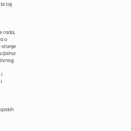
bi taj
e rada,
ja o
 stanje
cijalna
tivnog
 i
i
ropskih