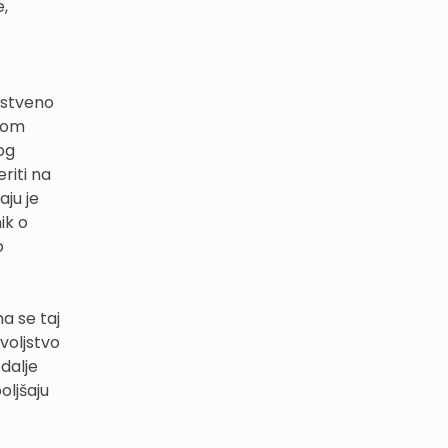
e,
nstveno
edom
kog
eriti na
aju je
ik o
o
a se taj
voljstvo
dalje
oljšaju