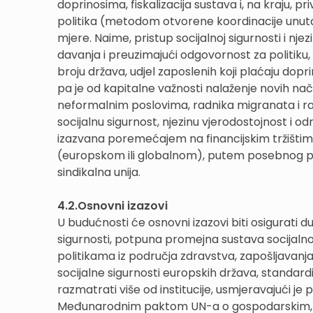
doprinosima, fiskalizacija sustava i, na kraju, pr
politika (metodom otvorene koordinacije unutar
mjere. Naime, pristup socijalnoj sigurnosti i n
davanja i preuzimajući odgovornost za politiku, 
broju država, udjel zaposlenih koji plaćaju dopr
pa je od kapitalne važnosti nalaženje novih nači
neformalnim poslovima, radnika migranata i rad
socijalnu sigurnost, njezinu vjerodostojnost i od
izazvana poremećajem na financijskim tržištima, 
(europskom ili globalnom), putem posebnog pore
sindikalna unija.
4.2.Osnovni izazovi
U budućnosti će osnovni izazovi biti osigurati 
sigurnosti, potpuna promejna sustava socijalnog
politikama iz područja zdravstva, zapošljavanja
socijalne sigurnosti europskih država, standard
razmatrati više od institucije, usmjeravajući j
Međunarodnim paktom UN-a o gospodarskim, soci