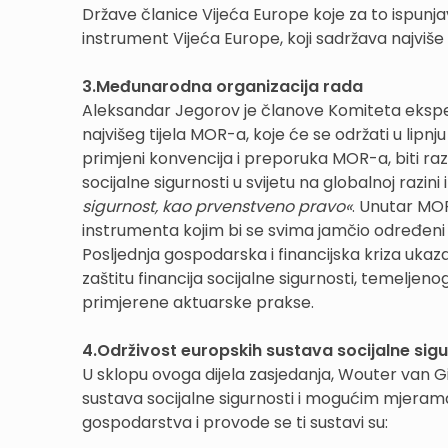
Države članice Vijeća Europe koje za to ispunjav
instrument Vijeća Europe, koji sadržava najviše 
3.Međunarodna organizacija rada
Aleksandar Jegorov je članove Komiteta eksper
najvišeg tijela MOR-a, koje će se održati u lipn
primjeni konvencija i preporuka MOR-a, biti raz
socijalne sigurnosti u svijetu na globalnoj razin
sigurnost, kao prvenstveno pravo«
. Unutar MO
instrumenta kojim bi se svima jamčio određeni 
Posljednja gospodarska i financijska kriza ukaza
zaštitu financija socijalne sigurnosti, temeljeno
primjerene aktuarske prakse.
4.Održivost europskih sustava socijalne sigu
U sklopu ovoga dijela zasjedanja, Wouter van Gi
sustava socijalne sigurnosti i mogućim mjerama
gospodarstva i provode se ti sustavi su: