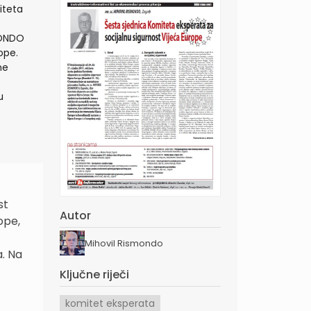
iteta
MONDO
ope.
ne
u
st
Autor
ope,
Mihovil Rismondo
a. Na
Ključne riječi
komitet eksperata