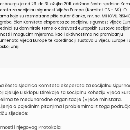
rasbourgu je od 29. do 31. ožujka 2011. održana šesta sjednica Kom
erata za socijalnu sigurnost Vijeća Europe (Komitet CS - SS). O
ma koje su razmatrane piše autor članka, mr. sc. MIHOVIL RIS
agreba, član Komiteta eksperata za socijalnu sigurnost Vijeća Eur
jednici su dominirale teme o održivosti europskih sustava socijal
rnosti i mogućim mjerama, kao i aktivnostima na promicanju
rumenata Vijeća Europe te koordinaciji sustava u Vijeću Europe i 
skoj uniji.
žana šesta sjednica Komiteta eksperata za socijalnu sigurno
i djeluje u sklopu Direkcije za socijalnu koheziju Vijeća Eur
ijelima te međunarodne organizacije (Vijeće ministara,
ljenja o pojedinim pitanjima i problemima iz toga područj
iču sljedeće:
rnosti i njegovog Protokola;