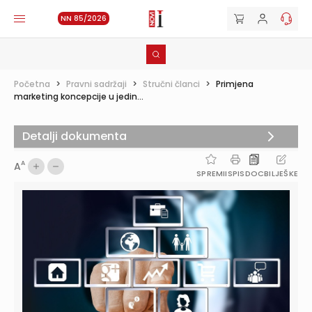
NN 85/2026
Početna
>
Pravni sadržaji
>
Stručni članci
>
Primjena
marketing koncepcije u jedin...
Detalji dokumenta
A
A
SPREMI
ISPIS
DOC
BILJEŠKE