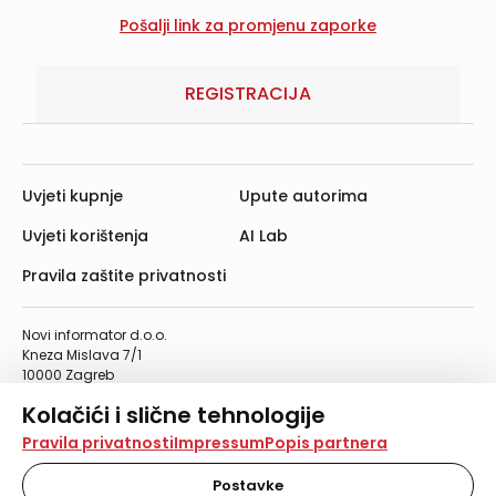
REGISTRACIJA
Uvjeti kupnje
Upute autorima
Uvjeti korištenja
AI Lab
Pravila zaštite privatnosti
Novi informator d.o.o.
Kneza Mislava 7/1
10000 Zagreb
Telefon: 01/4555-454
Kolačići i slične tehnologije
Telefaks: 01/4612-553
info@informator.hr
Na našoj web stranici koristimo kolačiće i slične
Pravila privatnosti
Impressum
Popis partnera
tehnologije za pohranu, čitanje i obradu informacija na
vašem uređaju. Time poboljšavamo korisničko iskustvo,
Postavke
PRATITE NAS: