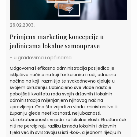
26.02.2003.
Primjena marketing koncepcije u
jedinicama lokalne samouprave
- u gradovima i općinama
Odgovorna i efikasna administracija posljedica je
isključivo načina na koji funkcionira i radi, odnosno
načina na koji razmišlja te svakodnevno djeluje u
svojem okruženju. Uobičajeno sve vlade nastoje
poboljšati kvalitetu rada svojih državnih i lokalnih
administracija mijenjanjem njihovog načina
upravljanja. Ono što vrijedi za vladu, ministarstvo ili
županiju glede neefikasnosti, neljubaznosti,
izbirokratiziranosti, vrijedi i za lokalne vlasti. Građani čak
niti ne percipiraju razliku između lokalnih i državnih
tijela već ih svrstavaju u isti »koš«, a jednom riječju ih