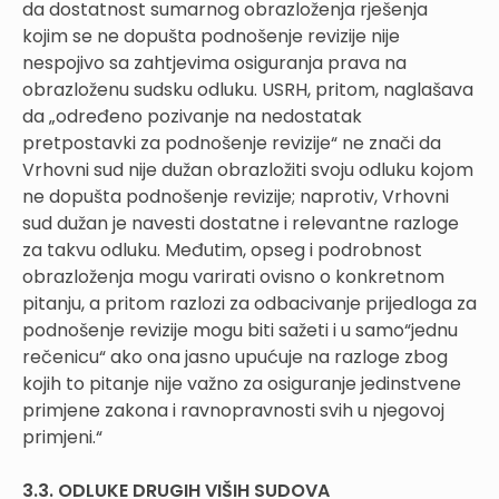
da dostatnost sumarnog obrazloženja rješenja
kojim se ne dopušta podnošenje revizije nije
nespojivo sa zahtjevima osiguranja prava na
obrazloženu sudsku odluku. USRH, pritom, naglašava
da „određeno pozivanje na nedostatak
pretpostavki za podnošenje revizije“ ne znači da
Vrhovni sud nije dužan obrazložiti svoju odluku kojom
ne dopušta podnošenje revizije; naprotiv, Vrhovni
sud dužan je navesti dostatne i relevantne razloge
za takvu odluku. Međutim, opseg i podrobnost
obrazloženja mogu varirati ovisno o konkretnom
pitanju, a pritom razlozi za odbacivanje prijedloga za
podnošenje revizije mogu biti sažeti i u samo“jednu
rečenicu“ ako ona jasno upućuje na razloge zbog
kojih to pitanje nije važno za osiguranje jedinstvene
primjene zakona i ravnopravnosti svih u njegovoj
primjeni.“
3.3. ODLUKE DRUGIH VIŠIH SUDOVA