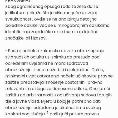
PRAKSAMA?
Zbog ograničenog opsega rada te želje da se
judikatura prikaže što je više moguće u svojoj
sveukupnosti, ovdje se ne analiziraju detaljno
pojedine odluke, već se u mnogobrojnim odlukama
identificiraju zajedničke crte i sumiraju ključne
značajke, ali i izazovi.
• Postoji načelna zakonska obveza obrazlaganja
svih sudskih odluka uz iznimku da presuda pod
određenim uvjetima ne mora sadržavati
obrazloženje ili ono može biti i djelomično. Dakle,
minimalni uvjet ostvarenja načela učinkovite pravne
zaštite predstavlja iznošenje dostatnih i pravno
relevantnih razloga za donesenu odluku. Ono jamči
zaštitu od arbitrarnosti u odlučivanju sudova i drugih
tijela javne vlasti. Mjera u kojoj je potrebno dati
obrazloženje, određena je okolnostima svakog
17
konkretnog slučaja,
poštujući pritom pravnu