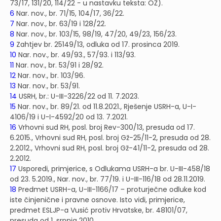
73/17, 131/20, 114/22 - u nastavku teksta: OZ).
6
Nar. nov., br. 71/15, 104/17, 36/22.
7
Nar. nov., br. 63/19 i 128/22.
8
Nar. nov., br. 103/15, 98/19, 47/20, 49/23, 156/23.
9
Zahtjev br. 25149/13, odluka od 17. prosinca 2019.
10
Nar. nov., br. 49/93., 57/93. i 113/93.
11
Nar. nov., br. 53/91 i 28/92.
12
Nar. nov., br. 103/96.
13
Nar. nov., br. 53/91.
14
USRH, br.: U-III-3226/22 od 11. 7.2023.
15
Nar. nov., br. 89/21. od 11.8.2021., Rješenje USRH-a, U-I-
4106/19 i U-I-4592/20 od 13. 7.2021.
16
Vrhovni sud RH, posl. broj Rev-300/13, presuda od 17.
6.2015., Vrhovni sud RH, posl. broj Gž-25/11-2, presuda od 28.
2.2012., Vrhovni sud RH, posl. broj Gž-41/11-2, presuda od 28.
2.2012.
17
Usporedi, primjerice, s Odlukama USRH-a br. U-III-458/18
od 23. 5.2019., Nar. nov., br. 77/19. i U-III-116/18 od 28.11.2019.
18
Predmet USRH-a, U-III-1166/17 – proturječne odluke kod
iste činjenične i pravne osnove. Isto vidi, primjerice,
predmet ESLJP-a Vusić protiv Hrvatske, br. 48101/07,
presuda od 1. srpnja 2010.