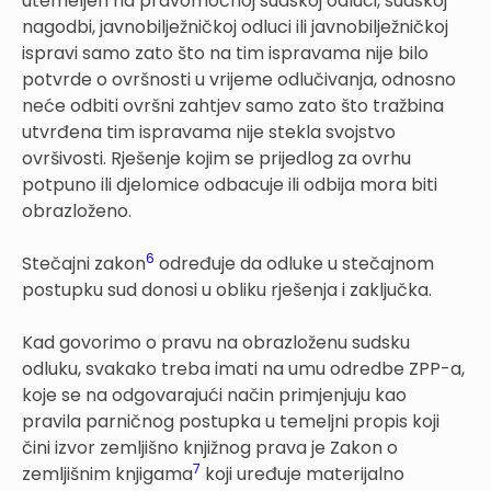
utemeljen na pravomoćnoj sudskoj odluci, sudskoj
nagodbi, javnobilježničkoj odluci ili javnobilježničkoj
ispravi samo zato što na tim ispravama nije bilo
potvrde o ovršnosti u vrijeme odlučivanja, odnosno
neće odbiti ovršni zahtjev samo zato što tražbina
utvrđena tim ispravama nije stekla svojstvo
ovršivosti. Rješenje kojim se prijedlog za ovrhu
potpuno ili djelomice odbacuje ili odbija mora biti
obrazloženo.
6
Stečajni zakon
određuje da odluke u stečajnom
postupku sud donosi u obliku rješenja i zaključka.
Kad govorimo o pravu na obrazloženu sudsku
odluku, svakako treba imati na umu odredbe ZPP-a,
koje se na odgovarajući način primjenjuju kao
pravila parničnog postupka u temeljni propis koji
čini izvor zemljišno knjižnog prava je Zakon o
7
zemljišnim knjigama
koji uređuje materijalno