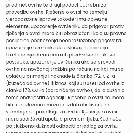
predmet ovrhe te drugi podaci potrebni za
provedbu ovrhe. Rješenje o ovrsi na temelju
vjerodostojne isprave također ima obvezne
elemente, upozorenje ovršeniku da prigovor protiv
rješenja o ovrsi mora biti obrazložen i koje su pravne
posljedice podnošenja neobrazloženog prigovora,
upozorenje ovršeniku da u slučaju namirenja
tražbine nije dužan namiriti predvidive troškove
postupka, upozorenje ovršeniku ako se provodi
ovrha na novčanoj tražbini po računu na koji mu se
uplaćuju primanja i naknade iz članka 172. OZ-a
(izuzeća od ovrhe) ili iznosi koji su izuzeti od ovrhe iz
članka 173. OZ-a (ograničenja ovrhe), da je dužan o
tome obavijestiti Agenciju. Rješenje o ovrsi ne mora
biti obrazloženo i može se izdati otiskivanjem
štambilja na prijedlogu za ovrhu. Rješenje o ovrsi
mora sadržavati uputu o pravnom lijeku. Sud neće
po službenoj dužnosti odbaciti prijedlog za ovrhu