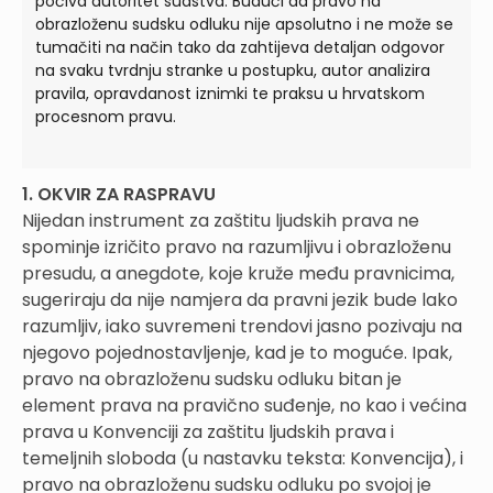
počiva autoritet sudstva. Budući da pravo na
obrazloženu sudsku odluku nije apsolutno i ne može se
tumačiti na način tako da zahtijeva detaljan odgovor
na svaku tvrdnju stranke u postupku, autor analizira
pravila, opravdanost iznimki te praksu u hrvatskom
procesnom pravu.
1. OKVIR ZA RASPRAVU
Nijedan instrument za zaštitu ljudskih prava ne
spominje izričito pravo na razumljivu i obrazloženu
presudu, a anegdote, koje kruže među pravnicima,
sugeriraju da nije namjera da pravni jezik bude lako
razumljiv, iako suvremeni trendovi jasno pozivaju na
njegovo pojednostavljenje, kad je to moguće. Ipak,
pravo na obrazloženu sudsku odluku bitan je
element prava na pravično suđenje, no kao i većina
prava u Konvenciji za zaštitu ljudskih prava i
temeljnih sloboda (u nastavku teksta: Konvencija), i
pravo na obrazloženu sudsku odluku po svojoj je