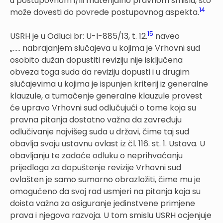
u postupovnom i/ili materijalno pravnom smislu, što
14
može dovesti do povrede postupovnog aspekta.
15
USRH je u Odluci br: U-I-885/13, t. 12.
naveo
„….. nabrajanjem slučajeva u kojima je Vrhovni sud
osobito dužan dopustiti reviziju nije isključena
obveza toga suda da reviziju dopusti i u drugim
slučajevima u kojima je ispunjen kriterij iz generalne
klauzule, a tumačenje generalne klauzule provest
će upravo Vrhovni sud odlučujući o tome koja su
pravna pitanja dostatno važna da zavređuju
odlučivanje najvišeg suda u državi, čime taj sud
obavlja svoju ustavnu ovlast iz čl. 116. st. 1. Ustava. U
obavljanju te zadaće odluku o neprihvaćanju
prijedloga za dopuštenje revizije Vrhovni sud
ovlašten je samo sumarno obrazložiti, čime mu je
omogućeno da svoj rad usmjeri na pitanja koja su
doista važna za osiguranje jedinstvene primjene
prava i njegova razvoja. U tom smislu USRH ocjenjuje