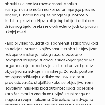
obaviti tzv. analizu razmjernosti. Analiza
razmjernosti je način na koji se primjenjuju pravna
načela, tj. način na koji se primjenjuju norme o
ljudskim pravima. Njezin cilj je ispitati je li odlukom
državnog tijela prekršeno određeno ljudsko pravo i
u kojoj mjeri.
• Bilo bi vrijedno, ukratko, spomenuti i raspravu koja
se odvija u pravnoj književnosti - treba li objavljivati
izdvojeno mišljenje nekog suca, a posebno,
izdvojena mišljenja sudaca iz sudskoga vijeća? Niz
argumenta je predstavljen u literaturi, za i protiv
objavljivanja izdvojenih mišljenja. Za sada postoje
odvojena mišljenja u odlukama USRH-a te su
prevladavajuća stajališta kako se objavljivanjem
izdvojenih mišljenja jača autoritet suda, posebice
zato što svatko zna da se u vijeću suci mogu ne
slagati u svojim nalazima. Obrazloženo izdvojeno