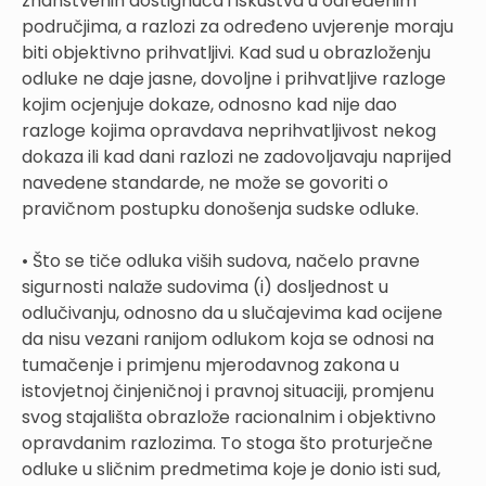
znanstvenih dostignuća i iskustva u određenim
područjima, a razlozi za određeno uvjerenje moraju
biti objektivno prihvatljivi. Kad sud u obrazloženju
odluke ne daje jasne, dovoljne i prihvatljive razloge
kojim ocjenjuje dokaze, odnosno kad nije dao
razloge kojima opravdava neprihvatljivost nekog
dokaza ili kad dani razlozi ne zadovoljavaju naprijed
navedene standarde, ne može se govoriti o
pravičnom postupku donošenja sudske odluke.
• Što se tiče odluka viših sudova, načelo pravne
sigurnosti nalaže sudovima (i) dosljednost u
odlučivanju, odnosno da u slučajevima kad ocijene
da nisu vezani ranijom odlukom koja se odnosi na
tumačenje i primjenu mjerodavnog zakona u
istovjetnoj činjeničnoj i pravnoj situaciji, promjenu
svog stajališta obrazlože racionalnim i objektivno
opravdanim razlozima. To stoga što proturječne
odluke u sličnim predmetima koje je donio isti sud,