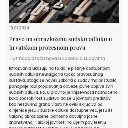
19.01.2024.
Pravo na obrazloženu sudsku odluku u
hrvatskom procesnom pravu
- uz nadolazeću novelu Zakona o sudovima
Istraživanja ukazuju na to da je pitanje dostupnosti
sudskih odluka neuralgična točka pravosudnog
sustava. Stoga se noveli Zakona o sudovima pristupilo
ponajprije radi propisivanja obveze javne objave svih
sudskih odluka. No, u pravnoj je književnosti naznačeno
kako sposobnost sudstva da se u javnosti predstavi
kao nezavisna grana vlasti ne ovisi isključivo od
činjenice jesu li sudske odluke dostupne već, jesu li i
valjano obrazložene, odnosno dovoljno jasne
znanstvenoj i laičkoj javnosti na čijem povjerenju