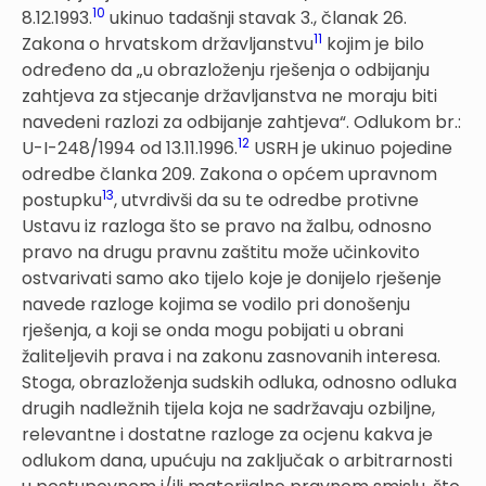
10
8.12.1993.
ukinuo tadašnji stavak 3., članak 26.
11
Zakona o hrvatskom državljanstvu
kojim je bilo
određeno da „u obrazloženju rješenja o odbijanju
zahtjeva za stjecanje državljanstva ne moraju biti
navedeni razlozi za odbijanje zahtjeva“. Odlukom br.:
12
U-I-248/1994 od 13.11.1996.
USRH je ukinuo pojedine
odredbe članka 209. Zakona o općem upravnom
13
postupku
, utvrdivši da su te odredbe protivne
Ustavu iz razloga što se pravo na žalbu, odnosno
pravo na drugu pravnu zaštitu može učinkovito
ostvarivati samo ako tijelo koje je donijelo rješenje
navede razloge kojima se vodilo pri donošenju
rješenja, a koji se onda mogu pobijati u obrani
žaliteljevih prava i na zakonu zasnovanih interesa.
Stoga, obrazloženja sudskih odluka, odnosno odluka
drugih nadležnih tijela koja ne sadržavaju ozbiljne,
relevantne i dostatne razloge za ocjenu kakva je
odlukom dana, upućuju na zaključak o arbitrarnosti