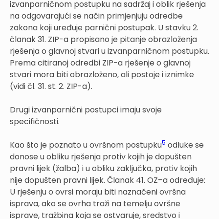
izvanparničnom postupku na sadržaj i oblik rješenja
na odgovarajući se način primjenjuju odredbe
zakona koji uređuje parnični postupak. U stavku 2.
članak 31. ZIP-a propisano je pitanje obrazloženja
rješenja o glavnoj stvari u izvanparničnom postupku.
Prema citiranoj odredbi ZIP-a rješenje o glavnoj
stvari mora biti obrazloženo, ali postoje i iznimke
(vidi čl. 31. st. 2. ZIP-a).
Drugi izvanparnični postupci imaju svoje
specifičnosti.
5
Kao što je poznato u ovršnom postupku
odluke se
donose u obliku rješenja protiv kojih je dopušten
pravni lijek (žalba) i u obliku zaključka, protiv kojih
nije dopušten pravni lijek. Članak 41. OZ–a određuje:
U rješenju o ovrsi moraju biti naznačeni ovršna
isprava, ako se ovrha traži na temelju ovršne
isprave, tražbina koja se ostvaruje, sredstvo i