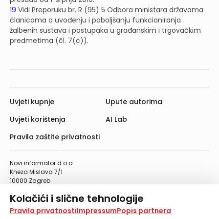
19
Vidi Preporuku br. R (95) 5 Odbora ministara državama
članicama o uvođenju i poboljšanju funkcioniranja
žalbenih sustava i postupaka u građanskim i trgovačkim
predmetima (čl. 7(c)).
Uvjeti kupnje
Upute autorima
Uvjeti korištenja
AI Lab
Pravila zaštite privatnosti
Novi informator d.o.o.
Kneza Mislava 7/1
10000 Zagreb
Telefon: 01/4555-454
Kolačići i slične tehnologije
Telefaks: 01/4612-553
info@informator.hr
Na našoj web stranici koristimo kolačiće i slične
Pravila privatnosti
Impressum
Popis partnera
tehnologije za pohranu, čitanje i obradu informacija na