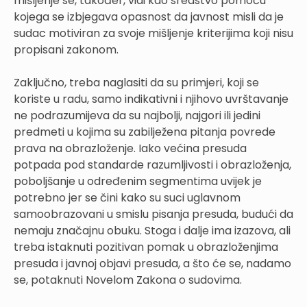
mišljenje se, također, vidi kao sredstvo pomoću
kojega se izbjegava opasnost da javnost misli da je
sudac motiviran za svoje mišljenje kriterijima koji nisu
propisani zakonom.
Zaključno, treba naglasiti da su primjeri, koji se
koriste u radu, samo indikativni i njihovo uvrštavanje
ne podrazumijeva da su najbolji, najgori ili jedini
predmeti u kojima su zabilježena pitanja povrede
prava na obrazloženje. Iako većina presuda
potpada pod standarde razumljivosti i obrazloženja,
poboljšanje u određenim segmentima uvijek je
potrebno jer se čini kako su suci uglavnom
samoobrazovani u smislu pisanja presuda, budući da
nemaju značajnu obuku. Stoga i dalje ima izazova, ali
treba istaknuti pozitivan pomak u obrazloženjima
presuda i javnoj objavi presuda, a što će se, nadamo
se, potaknuti Novelom Zakona o sudovima.