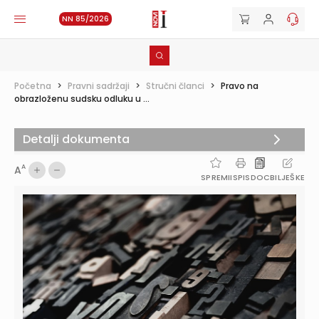
NN 85/2026
Početna
>
Pravni sadržaji
>
Stručni članci
>
Pravo na
obrazloženu sudsku odluku u ...
Detalji dokumenta
A
A
SPREMI
ISPIS
DOC
BILJEŠKE