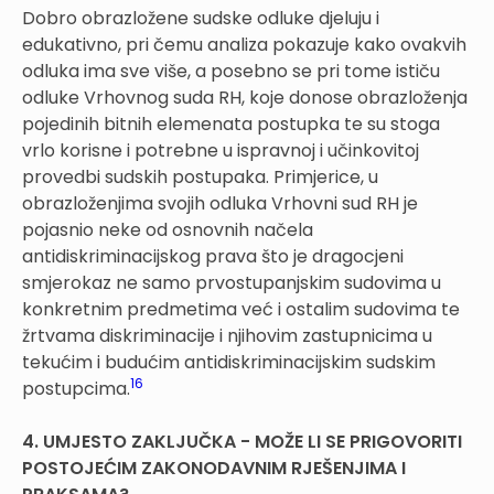
Dobro obrazložene sudske odluke djeluju i
edukativno, pri čemu analiza pokazuje kako ovakvih
odluka ima sve više, a posebno se pri tome ističu
odluke Vrhovnog suda RH, koje donose obrazloženja
pojedinih bitnih elemenata postupka te su stoga
vrlo korisne i potrebne u ispravnoj i učinkovitoj
provedbi sudskih postupaka. Primjerice, u
obrazloženjima svojih odluka Vrhovni sud RH je
pojasnio neke od osnovnih načela
antidiskriminacijskog prava što je dragocjeni
smjerokaz ne samo prvostupanjskim sudovima u
konkretnim predmetima već i ostalim sudovima te
žrtvama diskriminacije i njihovim zastupnicima u
tekućim i budućim antidiskriminacijskim sudskim
16
postupcima.
4. UMJESTO ZAKLJUČKA - MOŽE LI SE PRIGOVORITI
POSTOJEĆIM ZAKONODAVNIM RJEŠENJIMA I