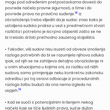
mogu pod određenim pretpostavkama dovesti do
povrede načela pravne sigurnosti, a time i do
18
povrede prava na pravično suđenje.
Iz
obrazloženja treba slijediti da je sudac znao kako je
ustaljena sudska praksa u vezi s predmetnom stvari
različita i potrebno je iscrpno objasniti zašto se ne
bi trebalo držati prethodno zauzetog stajališta.
• Također, viši sudovi nisu izuzeti od obveze iznošenja
razloga potrebnih da bi se razumjela njihova odluka.
Ipak, od njih se ne zahtijeva detaljno obrazloženje ni
u onim situacijama u kojima oni, za razliku od nižih
sudova, samo primjenjuje neku konkretnu zakonsku
odredbu i po toj osnovi odbacuje iz proceduralnih
razloga žalbu budući da ona nema izgleda na
19
uspjeh.
• Kad se suoči s potencijalnim kršenjem nekog
načela koje se tiče ljudskih prava, sud je dužan