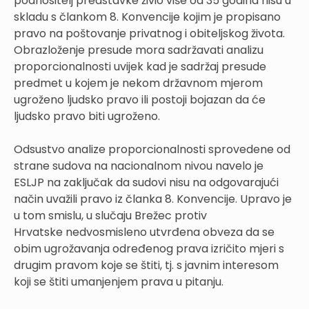
podnositelj predstavke živio više od 35 godina nisu u
skladu s člankom 8. Konvencije kojim je propisano
pravo na poštovanje privatnog i obiteljskog života.
Obrazloženje presude mora sadržavati analizu
proporcionalnosti uvijek kad je sadržaj presude
predmet u kojem je nekom državnom mjerom
ugroženo ljudsko pravo ili postoji bojazan da će
ljudsko pravo biti ugroženo.
Odsustvo analize proporcionalnosti sprovedene od
strane sudova na nacionalnom nivou navelo je
ESLJP na zaključak da sudovi nisu na odgovarajući
način uvažili pravo iz članka 8. Konvencije. Upravo je
u tom smislu, u slučaju Brežec protiv
Hrvatske nedvosmisleno utvrđena obveza da se
obim ugrožavanja određenog prava izričito mjeri s
drugim pravom koje se štiti, tj. s javnim interesom
koji se štiti umanjenjem prava u pitanju.