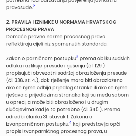
potrebna radi održavanja povjerenja javnosti u
2
pravosuđe.
2. PRAVILA I IZNIMKE U NORMAMA HRVATSKOG
PROCESNOG PRAVA
Domaće pravne norme procesnog prava
reflektiraju cijeli niz spomenutih standarda.
3
Zakon o parničnom postupku
prema obliku sudskih
odluka razlikuje presude i rješenja (čl. 129.)
propisujući obvezatni sadržaj obrazloženja presude
(čl. 338. st. 4.), dok rješenje mora biti obrazloženo
ako se njime odbija prijedlog stranke ili ako se njime
rješava o prijedlozima stranaka koji su među sobom
u opreci, a može biti obrazloženo i u drugim
slučajevima kad je to potrebno (čl. 345.). Prema
odredbi članka 31. stavak 1. Zakona o
4
izvanparničnom postupku,
koji predstavlja opći
propis izvanparničnog procesnog prava, u