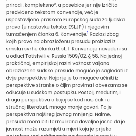
prirodi „kompleksno“, a posebice jer nije izričito
predviđeno tekstom Konvencije, već je
uspostavljeno praskom Europskog suda za ljudska
prava (u nastavku teksta: ESLJP) i njegovim
1
tumačenjem članka 6. Konvencije.
Razlozi zbog
kojih pravo na obrazloženu presudu proizlazi iz
smisla i svrhe članka 6. st. 1. Konvencije navedeni su
u odluci Tatishvili v. Russia 1509/02, § 58. Na jednoj
praktičnoj, empirijskoj razini važnost valjano
obrazložene sudske presude moguće je sagledati iz
dvije perspektive. Najprije je to moguće učiniti iz
perspektive stranke o čijim pravima i obvezama se
odlučuje u sudskom postupku. Postoji, međutim, i
druga perspektiva o kojoj se kod nas, čak i u
stručnoj literaturi, mnogo manje govori. To je
perspektiva najšireg javnog mnijenja. Naime,
presuda mora biti formulirana dovoljno jasno da je
javnost može razumjeti u mjeri koja je prijeko