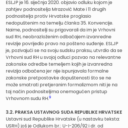
ESLJP je 16. siječnja 2020. objavio odluku kojom je
zahtjev podnositelja Mrazović Mate i 11 drugih
podnositelja protiv Hrvatske proglasio
nedopuštenim na temelju članka 35. Konvencije.
Naime, podnositelji su prigovarali da im je Vrhovni
sud RH, neobrazloženim odbačajem izvanredne
revizije povrijedio pravo na pošteno suđenje. ESLJP
je, pozivajući se na svoju sudsku praksu, utvrdio da se
Vrhovni sud RH u svojoj odluci pozvao na relevantne
zakonske odredbe temeljem kojih je izvanredna
revizija odbačena jer nije ispunjavala formalne
zakonske pretpostavke dopuštenosti što se ne
može smatrati pretjeranim formalizmom niti je na
taj način podnositeljima onemogućen pristup
9
Vrhovnom sudu RH.
3.2. PRAKSA USTAVNOG SUDA REPUBLIKE HRVATSKE
Ustavni sud Republike Hrvatske (u nastavku teksta:
USRH) još je Odlukom br.: U-I-206/92 i dr. od