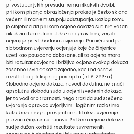
prvostupanjskih presuda nema nikakvih dvojbi,
prilikom pisanja obrazloženja praksa je često sklona
većem ili manjem stupnju odstupanja. Razlog tomu
je činjenica da prilikom ocjene dokaza sud nije vezan
nikakvim formalnim dokaznim pravilima, već ih
ocjenjuje po slobodnom uvjerenju. Parnični sud po
slobodnom uvjerenju ocjenjuje koje će činjenice
uzeti kao pouzdano dokazane, ali ta ocjena mora
biti rezultat savjesne i brižljive ocjene svakog dokaza
zasebno i svih dokaza zajedno, kao i na osnovi
rezultata cjelokupnog postupka (čl. 8. ZPP-a).
Slobodna ocjena dokaza, navodi doktrina, ne znači
apsolutnu slobodu suda u ocjeni izvedenih dokaza,
jer to vodi arbitrarnosti, nego traži da sud stečeno
uvjerenje opravda uvjerljivim i logičnim razlozima
kako bi se moglo provjeriti ima li takvo uvjerenje
pravnu i činjeničnu osnovu. Prilikom ocjene dokaza
sud je dužan koristiti rezultate suvremenih