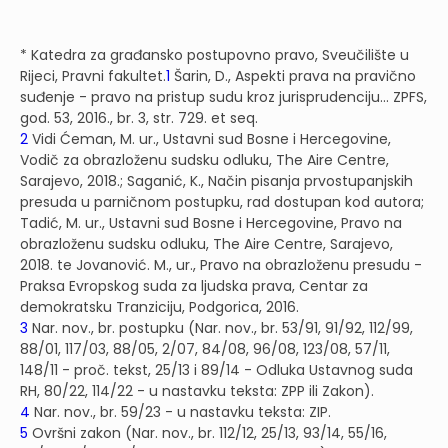
* Katedra za građansko postupovno pravo, Sveučilište u
Rijeci, Pravni fakultet.
1
Šarin, D., Aspekti prava na pravično
suđenje - pravo na pristup sudu kroz jurisprudenciju... ZPFS,
god. 53, 2016., br. 3, str. 729. et seq.
2
Vidi Ćeman, M. ur., Ustavni sud Bosne i Hercegovine,
Vodič za obrazloženu sudsku odluku, The Aire Centre,
Sarajevo, 2018.; Saganić, K., Način pisanja prvostupanjskih
presuda u parničnom postupku, rad dostupan kod autora;
Tadić, M. ur., Ustavni sud Bosne i Hercegovine, Pravo na
obrazloženu sudsku odluku, The Aire Centre, Sarajevo,
2018. te Jovanović. M., ur., Pravo na obrazloženu presudu -
Praksa Evropskog suda za ljudska prava, Centar za
demokratsku Tranziciju, Podgorica, 2016.
3
Nar. nov., br. postupku (Nar. nov., br. 53/91, 91/92, 112/99,
88/01, 117/03, 88/05, 2/07, 84/08, 96/08, 123/08, 57/11,
148/11 - proč. tekst, 25/13 i 89/14 - Odluka Ustavnog suda
RH, 80/22, 114/22 - u nastavku teksta: ZPP ili Zakon).
4
Nar. nov., br. 59/23 - u nastavku teksta: ZIP.
5
Ovršni zakon (Nar. nov., br. 112/12, 25/13, 93/14, 55/16,