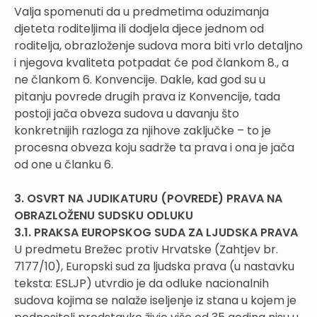
Valja spomenuti da u predmetima oduzimanja
djeteta roditeljima ili dodjela djece jednom od
roditelja, obrazloženje sudova mora biti vrlo detaljno
i njegova kvaliteta potpadat će pod člankom 8., a
ne člankom 6. Konvencije. Dakle, kad god su u
pitanju povrede drugih prava iz Konvencije, tada
postoji jača obveza sudova u davanju što
konkretnijih razloga za njihove zaključke – to je
procesna obveza koju sadrže ta prava i ona je jača
od one u članku 6.
3. OSVRT NA JUDIKATURU (POVREDE) PRAVA NA
OBRAZLOŽENU SUDSKU ODLUKU
3.1. PRAKSA EUROPSKOG SUDA ZA LJUDSKA PRAVA
U predmetu Brežec protiv Hrvatske (Zahtjev br.
7177/10), Europski sud za ljudska prava (u nastavku
teksta: ESLJP) utvrdio je da odluke nacionalnih
sudova kojima se nalaže iseljenje iz stana u kojem je