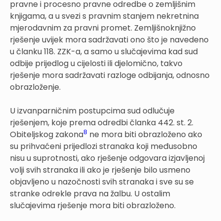
pravne i procesno pravne odredbe o zemljišnim
knjigama, a u svezi s pravnim stanjem nekretnina
mjerodavnim za pravni promet. Zemljišnoknjižno
rješenje uvijek mora sadržavati ono što je navedeno
u članku 118. ZZK-a, a samo u slučajevima kad sud
odbije prijedlog u cijelosti ili djelomično, takvo
rješenje mora sadržavati razloge odbijanja, odnosno
obrazloženje.
U izvanparničnim postupcima sud odlučuje
rješenjem, koje prema odredbi članka 442. st. 2.
8
Obiteljskog zakona
ne mora biti obrazloženo ako
su prihvaćeni prijedlozi stranaka koji međusobno
nisu u suprotnosti, ako rješenje odgovara izjavljenoj
volji svih stranaka ili ako je rješenje bilo usmeno
objavljeno u nazočnosti svih stranaka i sve su se
stranke odrekle prava na žalbu. U ostalim
slučajevima rješenje mora biti obrazloženo.