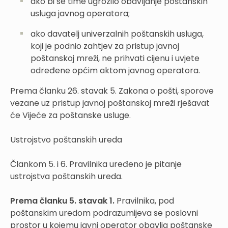
ako bi se time ugrozilo obavljanje poštanskih
usluga javnog operatora;
ako davatelj univerzalnih poštanskih usluga,
koji je podnio zahtjev za pristup javnoj
poštanskoj mreži, ne prihvati cijenu i uvjete
određene općim aktom javnog operatora.
Prema članku 26. stavak 5. Zakona o pošti, sporove
vezane uz pristup javnoj poštanskoj mreži rješavat
će Vijeće za poštanske usluge.
Ustrojstvo poštanskih ureda
Člankom 5. i 6. Pravilnika uređeno je pitanje
ustrojstva poštanskih ureda.
Prema članku 5. stavak 1.
Pravilnika, pod
poštanskim uredom podrazumijeva se poslovni
prostor u kojemu javni operator obavlja poštanske