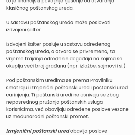
to je financijski povoljnije rješenje od otvaranja
klasičnog poštanskog ureda.
U sastavu poštanskog ureda može poslovati
izdvojeni šalter.
Izdvojeni šalter posluje u sastavu određenog
poštanskog ureda, a otvara se privremeno, za
vrijeme trajanja određenih događaja na kojima se
okuplja veći broj građana (npr. izložbe, sajmovi i si.).
Pod poštanskim uredima se prema Pravilniku
smatraju i izmjenični poštanski ured i poštanski ured
carinjenja. Ti poštanski uredi ne osnivaju se zbog
neposrednog pružanja poštanskih usluga
korisnicima, već obavljaju određene poslove vezane
uz međunarodni poštanski promet.
Izmjenični poštanski ured
obavlja poslove