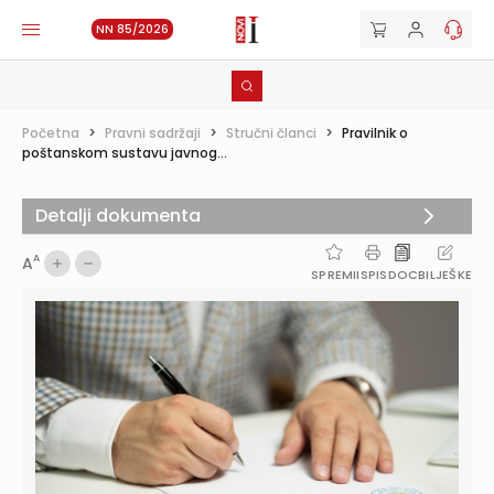
NN 85/2026
Početna
>
Pravni sadržaji
>
Stručni članci
>
Pravilnik o
poštanskom sustavu javnog...
Detalji dokumenta
A
A
SPREMI
ISPIS
DOC
BILJEŠKE