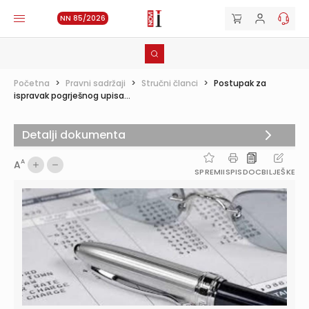
NN 85/2026
Početna
>
Pravni sadržaji
>
Stručni članci
>
Postupak za
ispravak pogrješnog upisa...
Detalji dokumenta
A
A
SPREMI
ISPIS
DOC
BILJEŠKE