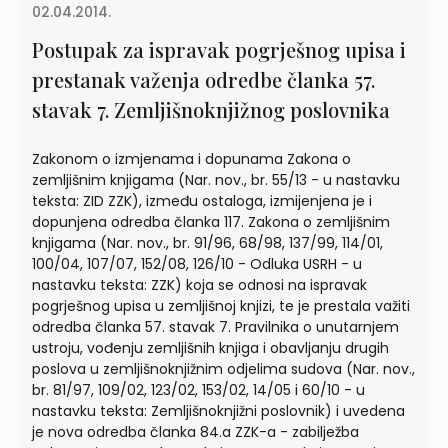
02.04.2014.
Postupak za ispravak pogrješnog upisa i
prestanak važenja odredbe članka 57.
stavak 7. Zemljišnoknjižnog poslovnika
Zakonom o izmjenama i dopunama Zakona o
zemljišnim knjigama (Nar. nov., br. 55/13 - u nastavku
teksta: ZID ZZK), između ostaloga, izmijenjena je i
dopunjena odredba članka 117. Zakona o zemljišnim
knjigama (Nar. nov., br. 91/96, 68/98, 137/99, 114/01,
100/04, 107/07, 152/08, 126/10 - Odluka USRH - u
nastavku teksta: ZZK) koja se odnosi na ispravak
pogrješnog upisa u zemljišnoj knjizi, te je prestala važiti
odredba članka 57. stavak 7. Pravilnika o unutarnjem
ustroju, vođenju zemljišnih knjiga i obavljanju drugih
poslova u zemljišnoknjižnim odjelima sudova (Nar. nov.,
br. 81/97, 109/02, 123/02, 153/02, 14/05 i 60/10 - u
nastavku teksta: Zemljišnoknjižni poslovnik) i uvedena
je nova odredba članka 84.a ZZK-a - zabilježba