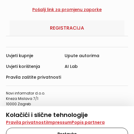
REGISTRACIJA
Uvjeti kupnje
Upute autorima
Uvjeti korištenja
AI Lab
Pravila zaštite privatnosti
Novi informator d.o.o.
Kneza Mislava 7/1
10000 Zagreb
Telefon: 01/4555-454
Kolačići i slične tehnologije
Telefaks: 01/4612-553
info@informator.hr
Na našoj web stranici koristimo kolačiće i slične
Pravila privatnosti
Impressum
Popis partnera
tehnologije za pohranu, čitanje i obradu informacija na
vašem uređaju. Time poboljšavamo korisničko iskustvo,
Postavke