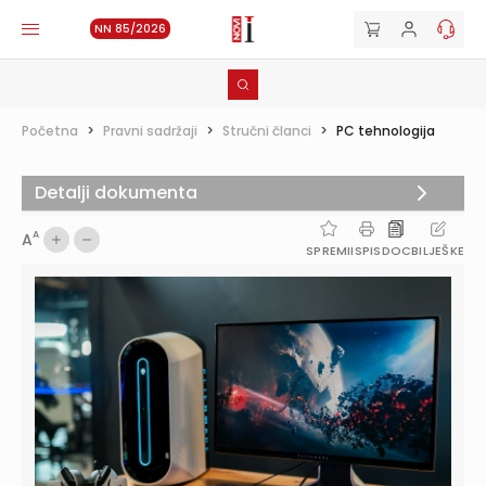
NN 85/2026
Početna
>
Pravni sadržaji
>
Stručni članci
>
PC tehnologija
Detalji dokumenta
A
A
SPREMI
ISPIS
DOC
BILJEŠKE