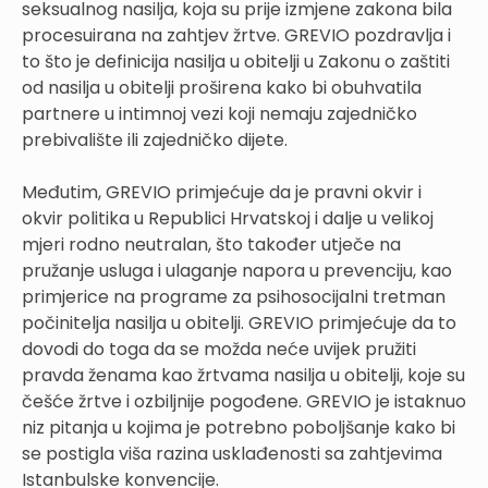
seksualnog nasilja, koja su prije izmjene zakona bila
procesuirana na zahtjev žrtve. GREVIO pozdravlja i
to što je definicija nasilja u obitelji u Zakonu o zaštiti
od nasilja u obitelji proširena kako bi obuhvatila
partnere u intimnoj vezi koji nemaju zajedničko
prebivalište ili zajedničko dijete.
Međutim, GREVIO primjećuje da je pravni okvir i
okvir politika u Republici Hrvatskoj i dalje u velikoj
mjeri rodno neutralan, što također utječe na
pružanje usluga i ulaganje napora u prevenciju, kao
primjerice na programe za psihosocijalni tretman
počinitelja nasilja u obitelji. GREVIO primjećuje da to
dovodi do toga da se možda neće uvijek pružiti
pravda ženama kao žrtvama nasilja u obitelji, koje su
češće žrtve i ozbiljnije pogođene. GREVIO je istaknuo
niz pitanja u kojima je potrebno poboljšanje kako bi
se postigla viša razina usklađenosti sa zahtjevima
Istanbulske konvencije.