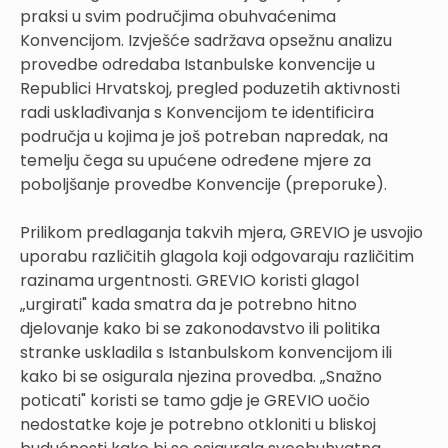
praksi u svim područjima obuhvaćenima
Konvencijom. Izvješće sadržava opsežnu analizu
provedbe odredaba Istanbulske konvencije u
Republici Hrvatskoj, pregled poduzetih aktivnosti
radi usklađivanja s Konvencijom te identificira
područja u kojima je još potreban napredak, na
temelju čega su upućene određene mjere za
poboljšanje provedbe Konvencije (preporuke).
Prilikom predlaganja takvih mjera, GREVIO je usvojio
uporabu različitih glagola koji odgovaraju različitim
razinama urgentnosti. GREVIO koristi glagol
„urgirati" kada smatra da je potrebno hitno
djelovanje kako bi se zakonodavstvo ili politika
stranke uskladila s Istanbulskom konvencijom ili
kako bi se osigurala njezina provedba. „Snažno
poticati" koristi se tamo gdje je GREVIO uočio
nedostatke koje je potrebno otkloniti u bliskoj