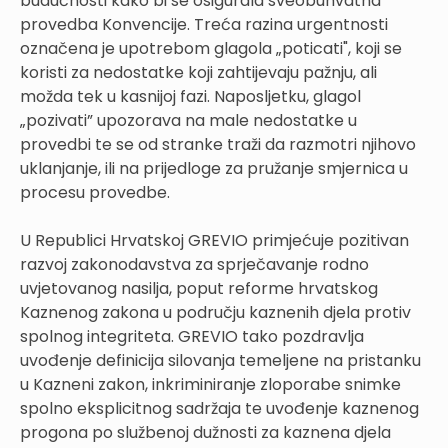
budućnosti kako bi se osigurala sveobuhvatna
provedba Konvencije. Treća razina urgentnosti
označena je upotrebom glagola „poticati", koji se
koristi za nedostatke koji zahtijevaju pažnju, ali
možda tek u kasnijoj fazi. Naposljetku, glagol
„pozivati” upozorava na male nedostatke u
provedbi te se od stranke traži da razmotri njihovo
uklanjanje, ili na prijedloge za pružanje smjernica u
procesu provedbe.
U Republici Hrvatskoj GREVIO primjećuje pozitivan
razvoj zakonodavstva za sprječavanje rodno
uvjetovanog nasilja, poput reforme hrvatskog
Kaznenog zakona u području kaznenih djela protiv
spolnog integriteta. GREVIO tako pozdravlja
uvođenje definicija silovanja temeljene na pristanku
u Kazneni zakon, inkriminiranje zloporabe snimke
spolno eksplicitnog sadržaja te uvođenje kaznenog
progona po službenoj dužnosti za kaznena djela