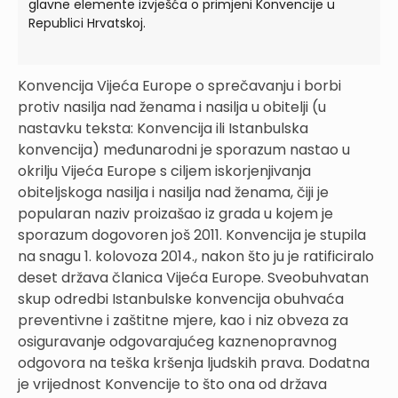
glavne elemente izvješća o primjeni Konvencije u
Republici Hrvatskoj.
Konvencija Vijeća Europe o sprečavanju i borbi
protiv nasilja nad ženama i nasilja u obitelji (u
nastavku teksta: Konvencija ili Istanbulska
konvencija) međunarodni je sporazum nastao u
okrilju Vijeća Europe s ciljem iskorjenjivanja
obiteljskoga nasilja i nasilja nad ženama, čiji je
popularan naziv proizašao iz grada u kojem je
sporazum dogovoren još 2011. Konvencija je stupila
na snagu 1. kolovoza 2014., nakon što ju je ratificiralo
deset država članica Vijeća Europe. Sveobuhvatan
skup odredbi Istanbulske konvencija obuhvaća
preventivne i zaštitne mjere, kao i niz obveza za
osiguravanje odgovarajućeg kaznenopravnog
odgovora na teška kršenja ljudskih prava. Dodatna
je vrijednost Konvencije to što ona od država