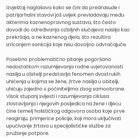
Izvještaj naglašava kako se čini da predrasude i
patrijarhalni stavovi još uvijek prevladavaju među
akterima kaznenopravnog sustava, što često
dovodi do određivanja ozbiljnih slučajeva nasilja kao
prekršaja, a ne kaznenog djela, što rezultira
izricanjem sankcija koje nisu dovoljno odvraćajuće.
Posebno problematično pitanje pogoršano
nedostatkom razumijevanja rodne uvjetovanosti
nasilja u obitelji predstavlja fenomen dvostrukih
uhićenja u kojima se žene, žrtve nasilja u obitelji,
uhićuju zajedno s počiniteljima zbog samoobrane.
Visok stupanj svijesti i razumijevanja ciklusa
zlostavljanja i njegovih posljedica na žene i djecu
čine temelj holističkog odgovora osoba koje prve
reagiraju, primjerice policije, koji mora uključivati
upućivanje žrtava u specijalističke službe za
pružanje potpore.