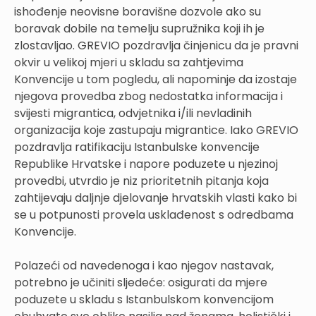
ishođenje neovisne boravišne dozvole ako su
boravak dobile na temelju supružnika koji ih je
zlostavljao. GREVIO pozdravlja činjenicu da je pravni
okvir u velikoj mjeri u skladu sa zahtjevima
Konvencije u tom pogledu, ali napominje da izostaje
njegova provedba zbog nedostatka informacija i
svijesti migrantica, odvjetnika i/ili nevladinih
organizacija koje zastupaju migrantice. Iako GREVIO
pozdravlja ratifikaciju Istanbulske konvencije
Republike Hrvatske i napore poduzete u njezinoj
provedbi, utvrdio je niz prioritetnih pitanja koja
zahtijevaju daljnje djelovanje hrvatskih vlasti kako bi
se u potpunosti provela usklađenost s odredbama
Konvencije.
Polazeći od navedenoga i kao njegov nastavak,
potrebno je učiniti sljedeće: osigurati da mjere
poduzete u skladu s Istanbulskom konvencijom