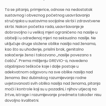
Ta se pitanja, primjerice, odnose na nedostatak
sustavnog i obveznog početnog usavršavanja
stručnjaka u sustavima socijalne skrbi i zdravstvene
skrbi. Nakon početka rada, usavršavanje je
dobrovoljno i u velikoj mjeri ograničeno na nasilje u
obitelji i u određenoj mjeri na seksualno nasilje. Ne
uključuje druge složene oblike nasilja nad ženama,
kao što su uhođenje, prisilni brak, genitalno
sakaćenje žena i takozvano „nasilje povezano s
čašću". Prema mišljenju GREVIO-a, navedeno
objašnjava teškoće koje i dalje postoje u
adekvatnom odgovoru na sve oblike nasilja nad
ženama. Bez dubinskog razumijevanja rodne
uvjetovanosti svih oblika nasilja nad ženama, pitanja
moći i kontrole koji su u pozadini, i njihov utjecaj na
žrtve, istrage i razumijevanje predmeta također nisu
dovoljno kvalitetni.