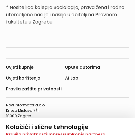
* Nositeljica kolegija Sociologija, prava žena i rodno
utemeljeno nasilje i nasilje u obitelji na Pravnom
fakultetu u Zagrebu
Uvjeti kupnje
Upute autorima
Uvjeti korištenja
AI Lab
Pravila zaštite privatnosti
Novi informator d.o.o.
Kneza Mislava 7/1
10000 Zagreb
Telefon: 01/4555-454
Kolačići i slične tehnologije
Telefaks: 01/4612-553
info@informator.hr
Na našoj web stranici koristimo kolačiće i slične
Pravila privatnosti
Impressum
Popis partnera