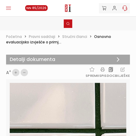
NN 85/2026
Početna
>
Pravni sadržaji
>
Stručni članci
>
Osnovno
evaluacijsko izvješće o primj...
Detalji dokumenta
A
A
SPREMI
ISPIS
DOC
BILJEŠKE