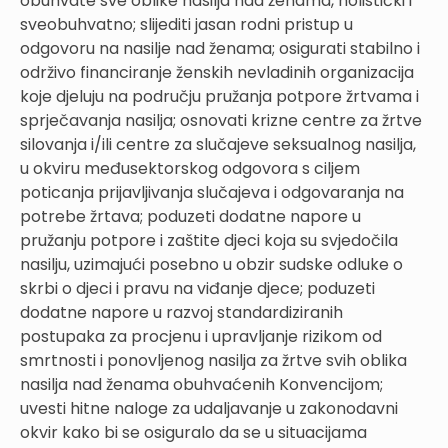
obuhvate sve oblike nasilja nad ženama, holistički i
sveobuhvatno; slijediti jasan rodni pristup u
odgovoru na nasilje nad ženama; osigurati stabilno i
održivo financiranje ženskih nevladinih organizacija
koje djeluju na području pružanja potpore žrtvama i
sprječavanja nasilja; osnovati krizne centre za žrtve
silovanja i/ili centre za slučajeve seksualnog nasilja,
u okviru međusektorskog odgovora s ciljem
poticanja prijavljivanja slučajeva i odgovaranja na
potrebe žrtava; poduzeti dodatne napore u
pružanju potpore i zaštite djeci koja su svjedočila
nasilju, uzimajući posebno u obzir sudske odluke o
skrbi o djeci i pravu na viđanje djece; poduzeti
dodatne napore u razvoj standardiziranih
postupaka za procjenu i upravljanje rizikom od
smrtnosti i ponovljenog nasilja za žrtve svih oblika
nasilja nad ženama obuhvaćenih Konvencijom;
uvesti hitne naloge za udaljavanje u zakonodavni
okvir kako bi se osiguralo da se u situacijama