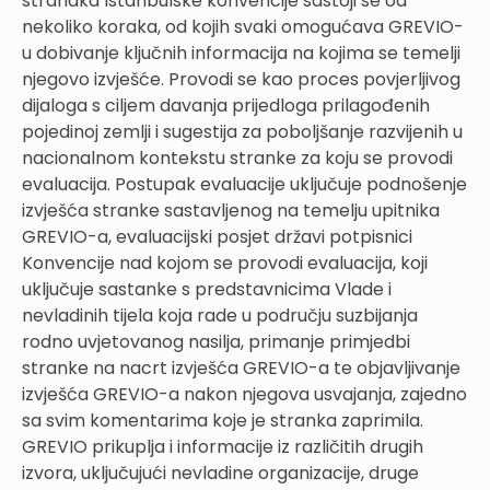
stranaka Istanbulske konvencije sastoji se od
nekoliko koraka, od kojih svaki omogućava GREVIO-
u dobivanje ključnih informacija na kojima se temelji
njegovo izvješće. Provodi se kao proces povjerljivog
dijaloga s ciljem davanja prijedloga prilagođenih
pojedinoj zemlji i sugestija za poboljšanje razvijenih u
nacionalnom kontekstu stranke za koju se provodi
evaluacija. Postupak evaluacije uključuje podnošenje
izvješća stranke sastavljenog na temelju upitnika
GREVIO-a, evaluacijski posjet državi potpisnici
Konvencije nad kojom se provodi evaluacija, koji
uključuje sastanke s predstavnicima Vlade i
nevladinih tijela koja rade u području suzbijanja
rodno uvjetovanog nasilja, primanje primjedbi
stranke na nacrt izvješća GREVIO-a te objavljivanje
izvješća GREVIO-a nakon njegova usvajanja, zajedno
sa svim komentarima koje je stranka zaprimila.
GREVIO prikuplja i informacije iz različitih drugih
izvora, uključujući nevladine organizacije, druge