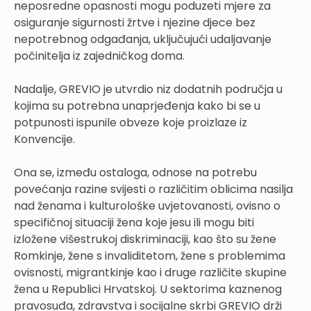
neposredne opasnosti mogu poduzeti mjere za
osiguranje sigurnosti žrtve i njezine djece bez
nepotrebnog odgađanja, uključujući udaljavanje
počinitelja iz zajedničkog doma.
Nadalje, GREVIO je utvrdio niz dodatnih područja u
kojima su potrebna unaprjeđenja kako bi se u
potpunosti ispunile obveze koje proizlaze iz
Konvencije.
Ona se, između ostaloga, odnose na potrebu
povećanja razine svijesti o različitim oblicima nasilja
nad ženama i kulturološke uvjetovanosti, ovisno o
specifičnoj situaciji žena koje jesu ili mogu biti
izložene višestrukoj diskriminaciji, kao što su žene
Romkinje, žene s invaliditetom, žene s problemima
ovisnosti, migrantkinje kao i druge različite skupine
žena u Republici Hrvatskoj. U sektorima kaznenog
pravosuđa, zdravstva i socijalne skrbi GREVIO drži