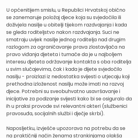
U općenitijem smislu, u Republici Hrvatskoj obično
se zanemaruje položaj djece koja su svjedočila ili
doživjela nasilje u obitelji tijekom razdvajanja i kada
se gleda roditeljstvo nakon razdvajanja. Suci ne
smatraju uvijek nasilje jednog roditelja nad drugim
razlogom za ograničavanje prava zlostavljača na
pravo viđanja djeteta i tumače da je u najboljem
interesu djeteta održavanje kontakta s oba roditelja
u svim slučajevima, čak i kada je dijete svjedočilo
nasilju - proizlazi iz nedostatka svijesti o utjecaju koji
prethodna izloženost nasilju može imati na razvoj
djece. Potrebni su sveobuhvatno usavršavanje i
inicijative za podizanje svijesti kako bi se osiguralo da
ih u praksi provode svi relevantni akteri (službenici
pravosuđa, socijalnih službi i dječje skrbi).
Naposljetku, izvješće upozorava na potrebu da se
na praktičniji način ženama strankinjama olakša