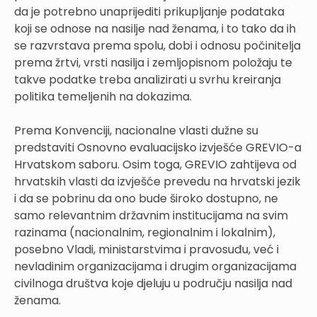
da je potrebno unaprijediti prikupljanje podataka
koji se odnose na nasilje nad ženama, i to tako da ih
se razvrstava prema spolu, dobi i odnosu počinitelja
prema žrtvi, vrsti nasilja i zemljopisnom položaju te
takve podatke treba analizirati u svrhu kreiranja
politika temeljenih na dokazima.
Prema Konvenciji, nacionalne vlasti dužne su
predstaviti Osnovno evaluacijsko izvješće GREVIO-a
Hrvatskom saboru. Osim toga, GREVIO zahtijeva od
hrvatskih vlasti da izvješće prevedu na hrvatski jezik
i da se pobrinu da ono bude široko dostupno, ne
samo relevantnim državnim institucijama na svim
razinama (nacionalnim, regionalnim i lokalnim),
posebno Vladi, ministarstvima i pravosuđu, već i
nevladinim organizacijama i drugim organizacijama
civilnoga društva koje djeluju u području nasilja nad
ženama.